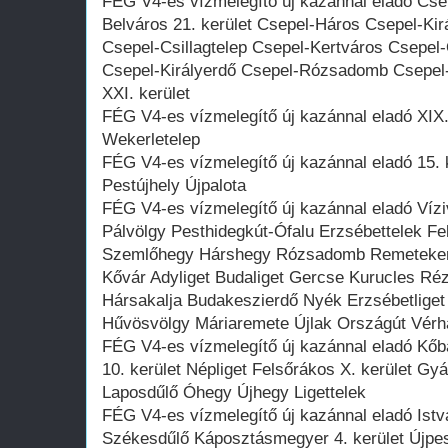
FÉG V4-es vízmelegítő új kazánnal eladó Cse
Belváros 21. kerület Csepel-Háros Csepel-Kir
Csepel-Csillagtelep Csepel-Kertváros Csepel
Csepel-Királyerdő Csepel-Rózsadomb Csepel
XXI. kerület
FÉG V4-es vízmelegítő új kazánnal eladó XIX. 
Wekerletelep
FÉG V4-es vízmelegítő új kazánnal eladó 15. 
Pestújhely Újpalota
FÉG V4-es vízmelegítő új kazánnal eladó Vízi
Pálvölgy Pesthidegkút-Ófalu Erzsébettelek Fe
Szemlőhegy Hárshegy Rózsadomb Remetekertv
Kővár Adyliget Budaliget Gercse Kurucles Ré
Hársakalja Budakeszierdő Nyék Erzsébetlige
Hűvösvölgy Máriaremete Újlak Országút Vér
FÉG V4-es vízmelegítő új kazánnal eladó Kőb
10. kerület Népliget Felsőrákos X. kerület Gy
Laposdűlő Óhegy Újhegy Ligettelek
FÉG V4-es vízmelegítő új kazánnal eladó Istvá
Székesdűlő Káposztásmegyer 4. kerület Újpe