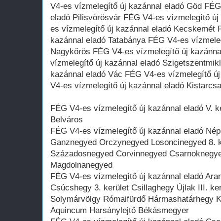
V4-es vízmelegítő új kazánnal eladó Göd FÉG
eladó Pilisvörösvár FÉG V4-es vízmelegítő ú
es vízmelegítő új kazánnal eladó Kecskemét 
kazánnal eladó Tatabánya FÉG V4-es vízmeleg
Nagykőrös FÉG V4-es vízmelegítő új kazánna
vízmelegítő új kazánnal eladó Szigetszentmik
kazánnal eladó Vác FÉG V4-es vízmelegítő ú
V4-es vízmelegítő új kazánnal eladó Kistarcs
FÉG V4-es vízmelegítő új kazánnal eladó V. ke
Belváros
FÉG V4-es vízmelegítő új kazánnal eladó Nép
Ganznegyed Orczynegyed Losoncinegyed 8. ker
Századosnegyed Corvinnegyed Csarnoknegye
Magdolnanegyed
FÉG V4-es vízmelegítő új kazánnal eladó Ar
Csúcshegy 3. kerület Csillaghegy Újlak III. k
Solymárvölgy Rómaifürdő Hármashatárhegy 
Aquincum Harsánylejtő Békásmegyer