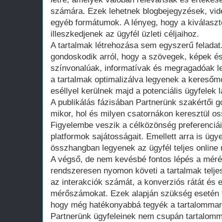
számára. Ezek lehetnek blogbejegyzések, vide
egyéb formátumok. A lényeg, hogy a kiválaszt
illeszkedjenek az ügyfél üzleti céljaihoz.
A tartalmak létrehozása sem egyszerű feladat
gondoskodik arról, hogy a szövegek, képek 
színvonalúak, informatívak és megragadóak l
a tartalmak optimalizálva legyenek a kereső
eséllyel kerülnek majd a potenciális ügyfelek 
A publikálás fázisában Partnerünk szakértői 
mikor, hol és milyen csatornákon keresztül os
Figyelembe veszik a célközönség preferenciái
platformok sajátosságait. Emellett arra is ügy
összhangban legyenek az ügyfél teljes online
A végső, de nem kevésbé fontos lépés a méré
rendszeresen nyomon követi a tartalmak teljes
az interakciók számát, a konverziós rátát és
mérőszámokat. Ezek alapján szükség esetén f
hogy még hatékonyabbá tegyék a tartalommark
Partnerünk ügyfeleinek nem csupán tartalomm