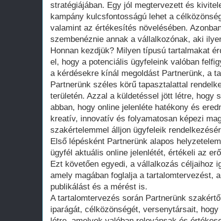
stratégiájában. Egy jól megtervezett és kivite
kampány kulcsfontosságú lehet a célközönség
valamint az értékesítés növelésében. Azonban 
szembenéznie annak a vállalkozónak, aki ilyen
Honnan kezdjük? Milyen típusú tartalmakat é
el, hogy a potenciális ügyfeleink valóban felfi
a kérdésekre kínál megoldást Partnerünk, a t
Partnerünk széles körű tapasztalattal rendelk
területén. Azzal a küldetéssel jött létre, hogy
abban, hogy online jelenléte hatékony és ere
kreatív, innovatív és folyamatosan képezi ma
szakértelemmel álljon ügyfeleik rendelkezésér
Első lépésként Partnerünk alapos helyzetelem
ügyfél aktuális online jelenlétét, értékeli az
Ezt követően egyedi, a vállalkozás céljaihoz ig
amely magában foglalja a tartalomtervezést, a
publikálást és a mérést is.
A tartalomtervezés során Partnerünk szakértő
iparágát, célközönségét, versenytársait, hogy
létre, amelyek valóban relevánsak és értékese