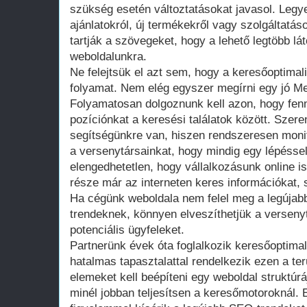
szükség esetén változtatásokat javasol. Legy
ajánlatokról, új termékekről vagy szolgáltatá
tartják a szövegeket, hogy a lehető legtöbb lá
weboldalunkra.
Ne felejtsük el azt sem, hogy a keresőoptimal
folyamat. Nem elég egyszer megírni egy jó Met
Folyamatosan dolgoznunk kell azon, hogy fenn
pozíciónkat a keresési találatok között. Szer
segítségünkre van, hiszen rendszeresen moni
a versenytársainkat, hogy mindig egy lépésse
elengedhetetlen, hogy vállalkozásunk online is 
része már az interneten keres információkat, 
Ha cégünk weboldala nem felel meg a legújabb
trendeknek, könnyen elveszíthetjük a versen
potenciális ügyfeleket.
Partnerünk évek óta foglalkozik keresőoptimali
hatalmas tapasztalattal rendelkezik ezen a ter
elemeket kell beépíteni egy weboldal struktúr
minél jobban teljesítsen a keresőmotoroknál. 