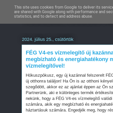
This site uses cookies from Google to deliver its servic
are shared with Google along with performance and secu
Weboldal készítés B
statistics, and to detect and address abuse.
2024. július 25., csütörtök
FÉG V4-es vízmelegítő új kazánnal
megbízható és energiahatékony 
vízmelegítővel!
Hókuszpókusz, egy új kazánnal felszerelt FÉG
új otthonra találjon! Ha Ön is az otthoni kény
szegődött, akkor ez az ajánlat éppen az Ön s
Partnerünk, aki e különleges termék értékesíté
nekünk, hogy a FÉG V4-es vízmelegítő valódi
számára, akik egy megbízható és energiahat
háztartásuk számára. Engedjék meg, hogy r