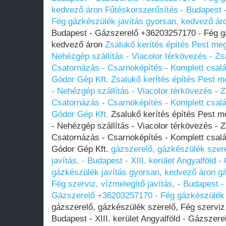
kedvező áron
Fűtéskorszerűsítés - Budapest
Fég gázkészülék javítás gyorsan, kedvező ár
Budapest - Gázszerelő +36203257170 - Fég gá
kedvező áron
Zsalukő kerítés építés Pest me
Nehézgép szállítás - Viacolor térkövezés - Zsa
Csatornázás - Csarnoképítés - Komplett csalá
Gódor Gép Kft.
Zsalukő kerítés építés Pest 
- Nehézgép szállítás - Viacolor térkövezés - Z
Csatornázás - Csarnoképítés - Komplett csalá
Gódor Gép Kft.
Zsalukő kerítés építés Pest 
- Nehézgép szállítás - Viacolor térkövezés - Z
Csatornázás - Csarnoképítés - Komplett csalá
Gódor Gép Kft.
gázszerelő, gázkészülék szere
javítás, - Budapest - XIII. kerület Angyalföld
gázkészülék javítás gyorsan, kedvező áron
gá
Fég szerviz, vízmelegítő javítás, - Budapest - 
Gázszerelő +36203257170 - Fég gázkészülék 
gázszerelő, gázkészülék szerelő, Fég szerviz,
Budapest - XIII. kerület Angyalföld - Gázszer