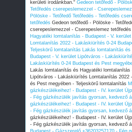
kerületi irodánkban."
Gedeon tetőfedő - Pölösk
Tetőfedés cserepeslemezzel - Cserepeslemez
Pölöske - Tetőfedő Tetőfedés - Tetőfedés cs
tetőfedés
Gedeon tetőfedő - Pölöske - Tetőfed
cserepeslemezzel - Cserepeslemez tetőfedé
Hagyatéki lomtalanítás - Budapest - V. kerület
Lomtalanítás‎ 2022 - Lakáskiürítés 0-24 Budap
Teljeskörű lomtalanítás
Lakás lomtalanítás és 
Budapest - V. kerület Lipótváros - Lakáskiürít
Lakáskiürítés 0-24 Budapest és Pest megyében
Lakás lomtalanítás és Hagyatéki lomtalanítás 
Lipótváros - Lakáskiürítés Lomtalanítás‎ 2022
és Pest megyében‎ - Teljeskörű lomtalanítás
M
gázkészülékeihez! - Budapest - IV. kerület Ú
- Fég gázkészülék javítás gyorsan, kedvező á
gázkészülékeihez! - Budapest - IV. kerület Ú
- Fég gázkészülék javítás gyorsan, kedvező á
gázkészülékeihez! - Budapest - IV. kerület Ú
- Fég gázkészülék javítás gyorsan, kedvező 
Budapest - Gázszerelő +36203257170 - Fég gá