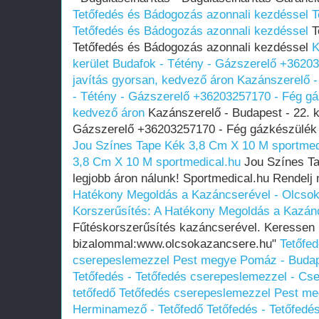
Tetőfedés és Bádogozás azonnali kezdéssel
T
Tetőfedés és Bádogozás azonnali kezdéssel
Te
Tetőfedés és Bádogozás azonnali kezdéssel
K
kerület Budafok - Tétény - Gázszerelő +3620
javítás gyorsan, kedvező áron
Kazánszerelő -
- Tétény - Gázszerelő +36203257170 - Fég gá
kedvező áron
Kazánszerelő - Budapest - 22. k
Gázszerelő +36203257170 - Fég gázkészülék 
Jou Színes Tape Kék 3,8 Cm X 10 M sportmed
3,8 Cm X 10 M sportmedical.hu
Jou Színes Ta
legjobb áron nálunk! Sportmedical.hu Rendelj
Hatékony Megoldás a Kazáncserével - Olcso
Korszerűsítés: A Hatékony Megoldás a Kazán
Fűtéskorszerűsítés kazáncserével. Keressen
bizalommal:www.olcsokazancsere.hu"
Tetőfed
cserepeslemezzel Pest megye Pomáz - Budap
Tetőfedés - Tetőfedés cserepeslemezzel - Cs
tetőfedő Tetőfedés cserepeslemezzel Pest m
Herminamező - Tetőfedő Tetőfedés - Tetőfedé