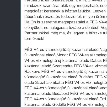
Partnerünk elmondása szerint a FÉG V4-es ví
mindazok számára, akik egy megbízható, ene
megoldást keresnek a háztartásukba. Legyen Ö
táborának része, és fedezze fel, milyen öröm 
Ha Ön is szeretné megtapasztalni a FÉG V4-es
előnyöket, ne halogassa tovább a döntést. Veg
Partnerünkkel még ma, és legyen a büszke tul
terméknek!
FÉG V4-es vízmelegítő új kazánnal eladó Na
új kazánnal eladó Monor FÉG V4-es vízmelegí
V4-es vízmelegítő új kazánnal eladó Dabas F
kazánnal eladó Szentendre FÉG V4-es vízmele
Ráckeve FÉG V4-es vízmelegítő új kazánnal 
vízmelegítő új kazánnal eladó Budaörs FÉG V
eladó Százhalombatta FÉG V4-es vízmelegítő 
FÉG V4-es vízmelegítő új kazánnal eladó Vec
kazánnal eladó Budapest FÉG V4-es vízmelegí
FÉG V4-es vízmelegítő új kazánnal eladó Érd
kazánnal eladó Gödöllő FÉG V4-es vízmelegít