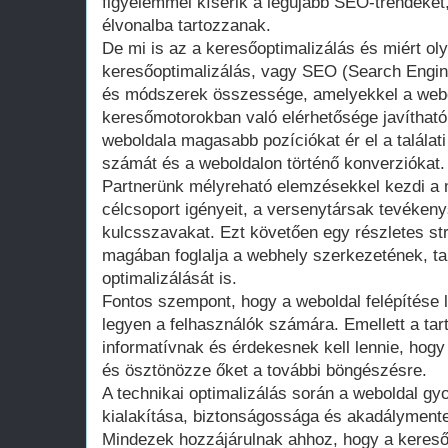
figyelemmel kísérik a legújabb SEO-trendeket,
élvonalba tartozzanak.
De mi is az a keresőoptimalizálás és miért ol
keresőoptimalizálás, vagy SEO (Search Engin
és módszerek összessége, amelyekkel a webol
keresőmotorokban való elérhetősége javíthat
weboldala magasabb pozíciókat ér el a találati 
számát és a weboldalon történő konverziókat.
Partnerünk mélyreható elemzésekkel kezdi a 
célcsoport igényeit, a versenytársak tevéken
kulcsszavakat. Ezt követően egy részletes str
magában foglalja a webhely szerkezetének, t
optimalizálását is.
Fontos szempont, hogy a weboldal felépítése 
legyen a felhasználók számára. Emellett a ta
informatívnak és érdekesnek kell lennie, hogy 
és ösztönözze őket a további böngészésre.
A technikai optimalizálás során a weboldal gy
kialakítása, biztonságossága és akadálymente
Mindezek hozzájárulnak ahhoz, hogy a keres