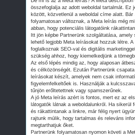
De mi is az a Meta leírás? A Meta description
összefoglalja az adott weboldal tartalmát. Ez 
között, közvetlenül a weboldal címe alatt. Bá
folyamatosan változnak, a Meta leírás még min
abban, hogy potenciális látogatóink rákattinta
Itt jön képbe Partnerünk szolgáltatása, amely
lehető legjobb Meta leírásokat hozzuk létre. 
foglalkoznak SEO-val és digitális marketinggel
szükség ahhoz, hogy kiemelkedjünk a tömegb
Az első lépés mindig az, hogy alaposan átbesz
és célközönségét. Ezután Partnerünk csapata 
leírásokat készít, amelyek nem csak informa
figyelemfelkeltőek is. Használják a kulcsszav
tűnjön erőltetettnek vagy spamszerűnek.
A jó Meta leírás azért is fontos, mert ez az el
látogatók látnak a weboldalunkról. Ha sikerül 
és rákattintanak a linkre, már félig nyert ügy
rajtunk múlik, hogy tartalmas és releváns info
megtarthatjuk őket.
Partnerünk folyamatosan nyomon követi a Meta