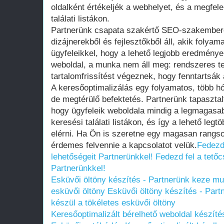
oldalként értékeljék a webhelyet, és a megfele
találati listákon.
Partnerünk csapata szakértő SEO-szakembere
dizájnerekből és fejlesztőkből áll, akik foly
ügyfeleikkel, hogy a lehető legjobb eredmények
weboldal, a munka nem áll meg: rendszeres t
tartalomfrissítést végeznek, hogy fenntartsák 
A keresőoptimalizálás egy folyamatos, több 
de megtérülő befektetés. Partnerünk tapasztal
hogy ügyfeleik weboldala mindig a legmagasab
keresési találati listákon, és így a lehető legtö
elérni. Ha Ön is szeretne egy magasan rangsor
érdemes felvennie a kapcsolatot velük.
Fedezd 
lehetőségeit Partnerünkkel!
Fedezd fel a tetőc
Partnerünkkel!
Esküvői öltöny készítés - Partnerünk keze mun
esküvői öltöny
Esküvői öltöny készítés - Part
készül a tökéletes esküvői öltöny
Keresőoptimalizált bérelhető weboldal készítés