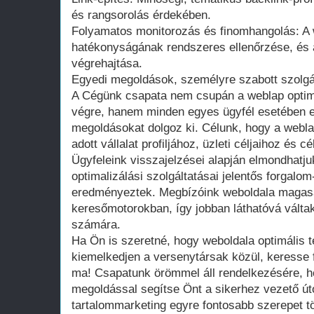
és rangsorolás érdekében.
Folyamatos monitorozás és finomhangolás: A 
hatékonyságának rendszeres ellenőrzése, és 
végrehajtása.
Egyedi megoldások, személyre szabott szolgá
A Cégünk csapata nem csupán a weblap optimal
végre, hanem minden egyes ügyfél esetében e
megoldásokat dolgoz ki. Célunk, hogy a webla
adott vállalat profiljához, üzleti céljaihoz és 
Ügyfeleink visszajelzései alapján elmondhatj
optimalizálási szolgáltatásai jelentős forgal
eredményeztek. Megbízóink weboldala magasa
keresőmotorokban, így jobban láthatóvá váltak
számára.
Ha Ön is szeretné, hogy weboldala optimális t
kiemelkedjen a versenytársak közül, keresse 
ma! Csapatunk örömmel áll rendelkezésére, h
megoldással segítse Önt a sikerhez vezető ú
tartalommarketing egyre fontosabb szerepet tö