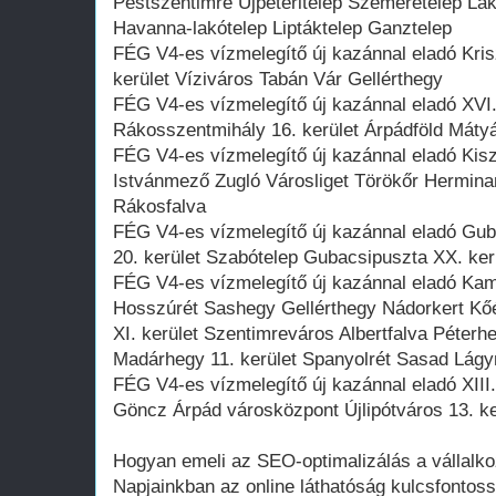
Pestszentimre Újpéteritelep Szemeretelep Lak
Havanna-lakótelep Liptáktelep Ganztelep
FÉG V4-es vízmelegítő új kazánnal eladó Krisz
kerület Víziváros Tabán Vár Gellérthegy
FÉG V4-es vízmelegítő új kazánnal eladó XVI
Rákosszentmihály 16. kerület Árpádföld Mátyá
FÉG V4-es vízmelegítő új kazánnal eladó Kisz
Istvánmező Zugló Városliget Törökőr Hermina
Rákosfalva
FÉG V4-es vízmelegítő új kazánnal eladó Gub
20. kerület Szabótelep Gubacsipuszta XX. ker
FÉG V4-es vízmelegítő új kazánnal eladó Ka
Hosszúrét Sashegy Gellérthegy Nádorkert Kőé
XI. kerület Szentimreváros Albertfalva Péter
Madárhegy 11. kerület Spanyolrét Sasad Lág
FÉG V4-es vízmelegítő új kazánnal eladó XIII.
Göncz Árpád városközpont Újlipótváros 13. ke
Hogyan emeli az SEO-optimalizálás a vállalko
Napjainkban az online láthatóság kulcsfontos