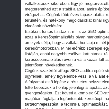
vállalkozások sikerében. Egy jól megtervezett 
megteremtheti azt a stabil alapot, amire építke
virágozhat. Cégünk több éves tapasztalattal 
területén, és hatékony megoldásokat kínál ügy
eladások növelésére.
Elsőként fontos tisztázni, mi is az SEO-optim
azaz a keresőoptimalizálás olyan marketing-
amelyek célja, hogy a vállalat honlapja minél 
keresőmotorokban. Minél előrébb szerepel egy 
listáján, annál nagyobb eséllyel kattintanak rá
keresőoptimalizálás révén a vállalkozás láthat
jelentősen növekedhetnek.
Cégünk szakértői átfogó SEO-auditra épülő st
ügyfélnek, amely figyelembe veszi a vállalat eg
A folyamat első lépése a részletes helyzetel
feltérképezzük a honlap jelenlegi állapotát, a
gyengeségeket. Ezt követi a komplex SEO-stra
magában foglalja a legfontosabb keresőoptimal
tartalomfejlesztést, a technikai optimalizálást