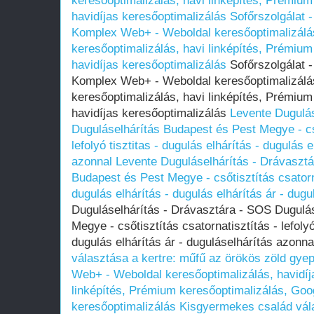
keresőoptimalizálás, havi linképítés, Prémium
havidíjas keresőoptimalizálás
Sofőrszolgálat 
Komplex Web+ - Weboldal keresőoptimalizálás
keresőoptimalizálás, havi linképítés, Prémium
havidíjas keresőoptimalizálás
Sofőrszolgálat -
Komplex Web+ - Weboldal keresőoptimalizálás
keresőoptimalizálás, havi linképítés, Prémium
havidíjas keresőoptimalizálás
Levente Dugulás
Duguláselhárítás Budapest és Pest Megye - cső
lefolyó tisztitas - dugulás elhárítás - dugulás 
azonnal
Levente Duguláselhárítás - Drávaszt
Budapest és Pest Megye - csőtisztítás csatornat
dugulás elhárítás - dugulás elhárítás ár - dug
Duguláselhárítás - Drávasztára - SOS Dugulá
Megye - csőtisztítás csatornatisztítás - lefolyó
dugulás elhárítás ár - duguláselhárítás azonn
választása a kertre: műfű az örökös zöld gyep
Web+ - Weboldal keresőoptimalizálás, havidíj
linképítés, Prémium keresőoptimalizálás, Goog
keresőoptimalizálás
Kisgyermekes család vála