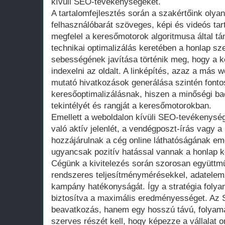
kívüli SEO-tevékenységeket.
A tartalomfejlesztés során a szakértőink olya
felhasználóbarát szöveges, képi és videós tar
megfelel a keresőmotorok algoritmusa által t
technikai optimalizálás keretében a honlap s
sebességének javítása történik meg, hogy a 
indexelni az oldalt. A linképítés, azaz a más 
mutató hivatkozások generálása szintén fonto
keresőoptimalizálásnak, hiszen a minőségi back
tekintélyét és rangját a keresőmotorokban.
Emellett a weboldalon kívüli SEO-tevékenysé
való aktív jelenlét, a vendégposzt-írás vagy 
hozzájárulnak a cég online láthatóságának em
ugyancsak pozitív hatással vannak a honlap ke
Cégünk a kivitelezés során szorosan együttmű
rendszeres teljesítménymérésekkel, adatele
kampány hatékonyságát. Így a stratégia foly
biztosítva a maximális eredményességet. Az 
beavatkozás, hanem egy hosszú távú, folyam
szerves részét kell, hogy képezze a vállalat o