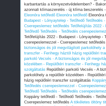
karbantartás a környezetvédelemben? - Bakony
azonnali klímaszerelés - új klíma beszerelés 
Eleonóra tetőfedő
Eleonóra tetőfedő
Eleonóra 
Budapest - Lónyaytelep - Tetőfedő Tetőfedés 
Cserepeslemez tetőfedés
Tetőfelújítás 2022 -
Tetőfedő Tetőfedés - Tetőfedés cserepesleme
Tetőfelújítás 2022 - Budapest - Lónyaytelep - 
cserepeslemezzel - Cserepeslemez tetőfedé
biztonságos és jól megvilágított parkolóhely a
transzfer - Ferihegy háztól házig repülőtéri tr
parkoló Vecsés - A biztonságos és jól megvilág
közelében - Repülőtéri transzfer - Ferihegy ház
szolgáltatás
Repülőtéri parkoló Vecsés - A biz
parkolóhely a repülőtér közelében - Repülőtéri
házig repülőtéri transzfer szolgáltatás
Koppány
Tetőfedés cserepeslemezzel - Cserepeslemez
Tetőfedő Tetőfedés - Tetőfedés cserepesleme
Koppány tetőfedő - Tetőfedő Tetőfedés - Tető
Cserepeslemez tetőfedés
A tökéletes öltöny ti