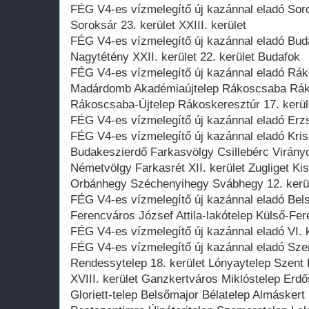
FÉG V4-es vízmelegítő új kazánnal eladó Soro
Soroksár 23. kerület XXIII. kerület
FÉG V4-es vízmelegítő új kazánnal eladó Bud
Nagytétény XXII. kerület 22. kerület Budafok
FÉG V4-es vízmelegítő új kazánnal eladó Rák
Madárdomb Akadémiaújtelep Rákoscsaba Rák
Rákoscsaba-Újtelep Rákoskeresztúr 17. kerüle
FÉG V4-es vízmelegítő új kazánnal eladó Erzsé
FÉG V4-es vízmelegítő új kazánnal eladó Kri
Budakeszierdő Farkasvölgy Csillebérc Virán
Németvölgy Farkasrét XII. kerület Zugliget K
Orbánhegy Széchenyihegy Svábhegy 12. kerü
FÉG V4-es vízmelegítő új kazánnal eladó Be
Ferencváros József Attila-lakótelep Külső-Fere
FÉG V4-es vízmelegítő új kazánnal eladó VI. k
FÉG V4-es vízmelegítő új kazánnal eladó Sze
Rendessytelep 18. kerület Lónyaytelep Szent 
XVIII. kerület Ganzkertváros Miklóstelep Erd
Gloriett-telep Belsőmajor Bélatelep Almáskert