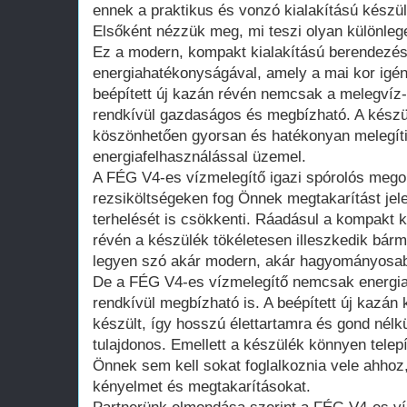
ennek a praktikus és vonzó kialakítású készül
Elsőként nézzük meg, mi teszi olyan különle
Ez a modern, kompakt kialakítású berendezés 
energiahatékonyságával, amely a mai kor igén
beépített új kazán révén nemcsak a melegvíz-e
rendkívül gazdaságos és megbízható. A készü
köszönhetően gyorsan és hatékonyan melegíti 
energiafelhasználással üzemel.
A FÉG V4-es vízmelegítő igazi spórolós meg
rezsiköltségeken fog Önnek megtakarítást jel
terhelését is csökkenti. Ráadásul a kompakt k
révén a készülék tökéletesen illeszkedik bárm
legyen szó akár modern, akár hagyományosabb
De a FÉG V4-es vízmelegítő nemcsak energia
rendkívül megbízható is. A beépített új kazán
készült, így hosszú élettartamra és gond nél
tulajdonos. Emellett a készülék könnyen telepí
Önnek sem kell sokat foglalkoznia vele ahhoz
kényelmet és megtakarításokat.