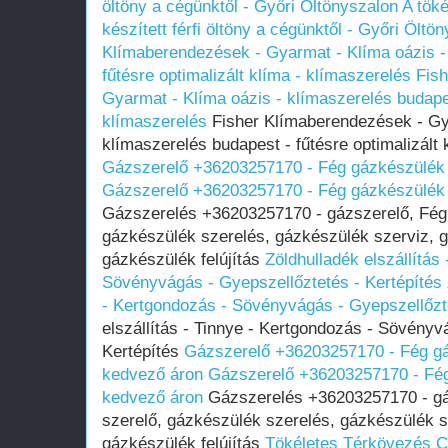
öltöny a cégünktől - Győri Öltönyszalon
A töké
készített férfi öltöny a cégünktől - Győri Öltö
Klímaberendezések - Gyarmat - Klíma oázis -
fűtésre optimalizált klíma - klímaszerelés
Fis
Gyarmat - Klíma oázis - klímaszerelés budapest
klímaszerelés
Fisher Klímaberendezések - Gya
klímaszerelés budapest - fűtésre optimalizált 
Gázszerelő +36203257170 - Fég gázkészülék 
Gázszerelő +36203257170 - Fég gázkészülék 
Gázszerelés +36203257170 - gázszerelő, Fég 
gázkészülék szerelés, gázkészülék szerviz, g
gázkészülék felújítás
Zöldhulladék elszállítás
Sövényvágás - Gyepszellőztetés - Kertépítés
- Kertgondozás - Sövényvágás - Gyepszellőzte
elszállítás - Tinnye - Kertgondozás - Sövényv
Kertépítés
Gázszerelő +36203257170 - Fég gá
kedvező áron
Gázszerelő +36203257170 - Fég
kedvező áron
Gázszerelés +36203257170 - gá
szerelő, gázkészülék szerelés, gázkészülék s
gázkészülék felújítás
Tökéletes Térkövezés C