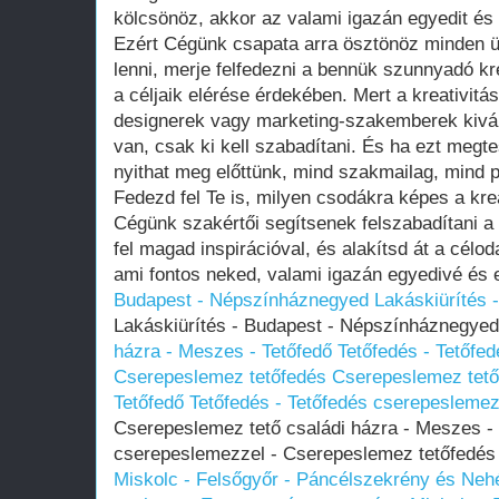
kölcsönöz, akkor az valami igazán egyedit és 
Ezért Cégünk csapata arra ösztönöz minden üg
lenni, merje felfedezni a bennük szunnyadó kr
a céljaik elérése érdekében. Mert a kreativi
designerek vagy marketing-szakemberek kivál
van, csak ki kell szabadítani. És ha ezt megt
nyithat meg előttünk, mind szakmailag, mind 
Fedezd fel Te is, milyen csodákra képes a kre
Cégünk szakértői segítsenek felszabadítani a b
fel magad inspirációval, és alakítsd át a célod
ami fontos neked, valami igazán egyedivé és
Budapest - Népszínháznegyed
Lakáskiürítés
Lakáskiürítés - Budapest - Népszínháznegye
házra - Meszes - Tetőfedő Tetőfedés - Tetőfe
Cserepeslemez tetőfedés
Cserepeslemez tető
Tetőfedő Tetőfedés - Tetőfedés cserepesleme
Cserepeslemez tető családi házra - Meszes - 
cserepeslemezzel - Cserepeslemez tetőfedé
Miskolc - Felsőgyőr - Páncélszekrény és Neh