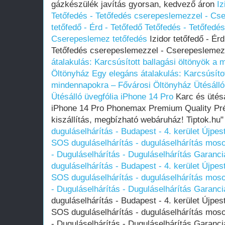
gázkészülék javítás gyorsan, kedvező áron
Iz
Tetőfedés - Tetőfedés cserepeslemezzel - Cs
tetőfedő - Érd - Tetőfedő Tetőfedés - Tetőfed
Cserepeslemez tetőfedés
Izidor tetőfedő - Érd
Tetőfedés cserepeslemezzel - Cserepeslemez
átalakulás: Karcsúsított ballagási öltönyök a
Öltönyház
Egy elegáns átalakulás: Karcsúsítot
mindennapokra – Fővárosi Öltönyház
Ütésálló
Ütésálló üvegfólia iPhone 14 Pro
Karc és ütésá
iPhone 14 Pro Phonemax Premium Quality Pr
kiszállítás, megbízható webáruház! Tiptok.hu
duguláselhárítás - Budapest - 4. kerület Újpes
SOS duguláselhárítás - duguláselhárítás mosog
- Duguláselhárítás - Duguláselhárítás Garanci
duguláselhárítás - Budapest - 4. kerület Újpes
SOS duguláselhárítás - duguláselhárítás mosog
- Duguláselhárítás - Duguláselhárítás Garanci
duguláselhárítás - Budapest - 4. kerület Újpes
SOS duguláselhárítás - duguláselhárítás mosog
- Duguláselhárítás - Duguláselhárítás Garanc