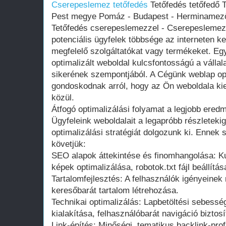
Cserepeslemez tetőfedés
Tetőfedés tetőfedő 
Pest megye Pomáz - Budapest - Herminamező 
Tetőfedés cserepeslemezzel - Cserepeslemez 
potenciális ügyfelek többsége az interneten 
megfelelő szolgáltatókat vagy termékeket. Egy
optimalizált weboldal kulcsfontosságú a vállala
sikerének szempontjából. A Cégünk weblap opt
gondoskodnak arról, hogy az Ön weboldala ki
közül.
Átfogó optimalizálási folyamat a legjobb ered
Ügyfeleink weboldalait a legapróbb részletek
optimalizálási stratégiát dolgozunk ki. Ennek 
követjük:
SEO alapok áttekintése és finomhangolása: 
képek optimalizálása, robotok.txt fájl beállít
Tartalomfejlesztés: A felhasználók igényeinek
keresőbarát tartalom létrehozása.
Technikai optimalizálás: Lapbetöltési sebessé
kialakítása, felhasználóbarát navigáció biztosí
Link-építés: Minőségi, tematikus backlink-profi