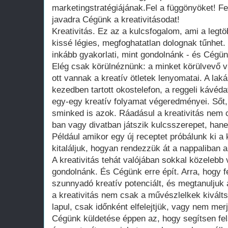
marketingstratégiájának.Fel a függönyöket! Fed
javadra Cégünk a kreativitásodat!
Kreativitás. Ez az a kulcsfogalom, ami a leg
kissé légies, megfoghatatlan dolognak tűnhet. 
inkább gyakorlati, mint gondolnánk - és Cégün
Elég csak körülnéznünk: a minket körülvevő 
ott vannak a kreatív ötletek lenyomatai. A laká
kezedben tartott okostelefon, a reggeli kávéd
egy-egy kreatív folyamat végeredményei. Sőt,
sminked is azok. Ráadásul a kreativitás nem
ban vagy divatban játszik kulcsszerepet, han
Például amikor egy új receptet próbálunk ki 
kitaláljuk, hogyan rendezzük át a nappaliban a
A kreativitás tehát valójában sokkal közelebb
gondolnánk. És Cégünk erre épít. Arra, hogy 
szunnyadó kreatív potenciált, és megtanuljuk a
a kreativitás nem csak a művészlelkek kivált
lapul, csak időnként elfelejtjük, vagy nem mer
Cégünk küldetése éppen az, hogy segítsen fels