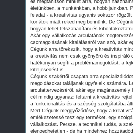
és megtanítson minket arra, hogyan használha
életünkben, a munkánkban, a hobbijainkban. 
feladat - a kreativitás ugyanis sokszor rögzül
korlátok miatt reked meg bennünk. De Cégünk 
hogyan lehet felszabadítani és kibontakoztatn
Akár egy vállalkozás arculatának megtervezés
csomagolásának kitalálásáról van szó, akár egy
Cégünk arra törekszik, hogy a kreativitás mind
a kreativitás nem csak gyönyörű és inspiráló 
hatékonyan segíti a problémamegoldást, a fej
kiteljesedést is.
Cégünk szakértői csapata arra specializálódot
megoldásokat találjanak ügyfeleik számára. L
arculattervezéséről, akár egy magánszemély la
cél mindig ugyanaz: feltárni a kreativitás rejt
a funkcionalitás és a szépség szolgálatába állí
Mert Cégünk meggyőződése, hogy a kreativitá
emlékezetessé tesz egy terméket, egy szolgá
vállalkozást. Persze, a technikai tudás, a sza
elengedhetetlen - de ha mindehhez hozzáadódik