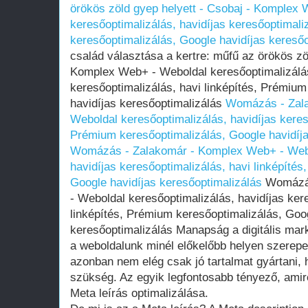
örökös zöld gyep helyett - Csobaj - Komplex
keresőoptimalizálás, havidíjas keresőoptimali
keresőoptimalizálás, Google havidíjas keresőo
család választása a kertre: műfű az örökös zö
Komplex Web+ - Weboldal keresőoptimalizálás
keresőoptimalizálás, havi linképítés, Prémium
havidíjas keresőoptimalizálás
Womázás - Zal
Weboldal keresőoptimalizálás, havidíjas kereső
Prémium keresőoptimalizálás, Google havidíja
Womázás - Zalakomár - Komplex Web+ - Webo
havidíjas keresőoptimalizálás, havi linképíté
Google havidíjas keresőoptimalizálás
Womázás
- Weboldal keresőoptimalizálás, havidíjas ker
linképítés, Prémium keresőoptimalizálás, Goog
keresőoptimalizálás Manapság a digitális mar
a weboldalunk minél előkelőbb helyen szerep
azonban nem elég csak jó tartalmat gyártani,
szükség. Az egyik legfontosabb tényező, amir
Meta leírás optimalizálása.