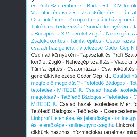
és Profi Szakemberek - Budapest - XIV. kerüle
Viacolor térkövezés - Zsalukőkerítés - Támfal
Csarnoképítés - Komplett családi ház generál
Tökéletes Térkövezés Csomád környékén - Ta
- Budapest - XIV. kerület Zugló - Nehézgép szá
Zsalukőkerítés - Támfal építés - Csatornázás
családi ház generálkivitelezése Gódor Gép Kft
Csomád környékén - Tapasztalt és Profi Szak
kerület Zugló - Nehézgép szállítás - Viacolor 
Támfal építés - Csatornázás - Csarnoképítés 
generálkivitelezése Gódor Gép Kft.
Családi há
megfelelő megoldás? - Tetőfedő Bádogos - Te
tetőfedés - MITEBDHU
Családi házak tetőfedé
megoldás? - Tetőfedő Bádogos - Tetőfedés - 
MITEBDHU
Családi házak tetőfedése: Miért f
Tetőfedő Bádogos - Tetőfedés - Cserepeslem
Linkprofil jelentése, és jelentősége - onlineu
és jelentősége - onlineugynokseg.hu
Linkprofil
cikkünk hasznos információkat tartalmaz mind