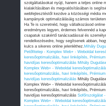
szolgáltatásokat nyújt, hanem a teljes online 
kialakításában és megvalósításában is segítsé
webfejlesztéstől kezdve a közösségi média me
kampányok optimalizálásáig számos területen 
Ha Te is szeretnéd, hogy vállalkozásod online
eredményes legyen, érdemes felvennéd a kapc
csapatuk szakértő tanácsadással és személyr
rendelkezésedre, hogy segítsenek abban, hog
kulcs a sikeres online jelenléthez.
Mihály Dugul
Petőfitelep - Komplex Web+ - Weboldal kereső
keresőoptimalizálás, havi linképítés, Prémium
havidíjas keresőoptimalizálás
Mihály Dugulásel
Komplex Web+ - Weboldal keresőoptimalizálás
keresőoptimalizálás, havi linképítés, Prémium
havidíjas keresőoptimalizálás
Mihály Dugulásel
Komplex Web+ - Weboldal keresőoptimalizálás
keresőoptimalizálás, havi linképítés, Prémium
havidíjas keresőoptimalizálás
Sofőrszolgálat 
Komplex Web+ - Weboldal keresőoptimalizálás