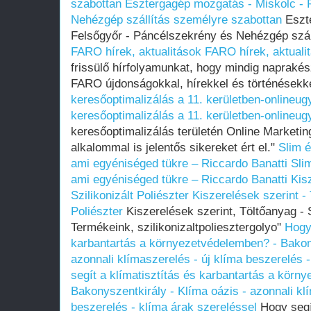
szabottan
Esztergagép mozgatás - Miskolc - 
Nehézgép szállítás személyre szabottan
Eszte
Felsőgyőr - Páncélszekrény és Nehézgép szál
FARO hírek, aktualitások
FARO hírek, aktuali
frissülő hírfolyamunkat, hogy mindig napraké
FARO újdonságokkal, hírekkel és történésekk
keresőoptimalizálás a 11. kerületben-onlineu
keresőoptimalizálás a 11. kerületben-onlineu
keresőoptimalizálás területén Online Market
alkalommal is jelentős sikereket ért el."
Slim é
ami egyéniséged tükre – Riccardo Banatti
Sli
ami egyéniséged tükre – Riccardo Banatti
Kis
Szilikonizált Poliészter
Kiszerelések szerint - 
Poliészter
Kiszerelések szerint, Töltőanyag - S
Termékeink, szilikonizaltpoliesztergolyo"
Hogy 
karbantartás a környezetvédelemben? - Bakony
azonnali klímaszerelés - új klíma beszerelés 
segít a klímatisztítás és karbantartás a körn
Bakonyszentkirály - Klíma oázis - azonnali kl
beszerelés - klíma árak szereléssel
Hogy segít