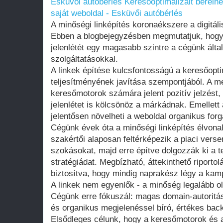
Esküvői autóbérlés
Keresőoptimalizált bérelhe
saját weboldal - Esküvői autóbérlés
A minőségi linképítés koronaékszere a digitáli
Ebben a blogbejegyzésben megmutatjuk, hogy
jelenlétét egy magasabb szintre a cégünk álta
szolgáltatásokkal.
A linkek építése kulcsfontosságú a keresőopt
teljesítményének javítása szempontjából. A me
keresőmotorok számára jelent pozitív jelzést,
jelenlétet is kölcsönöz a márkádnak. Emellett
jelentősen növelheti a weboldal organikus forg
Cégünk évek óta a minőségi linképítés élvon
szakértői alaposan feltérképezik a piaci vers
szokásokat, majd erre építve dolgozzák ki a te
stratégiádat. Megbízható, áttekinthető riportol
biztosítva, hogy mindig naprakész légy a kam
A linkek nem egyenlők - a minőség legalább o
Cégünk erre fókuszál: magas domain-autoritás
és organikus megjelenéssel bíró, értékes back
Elsődleges célunk, hogy a keresőmotorok és 