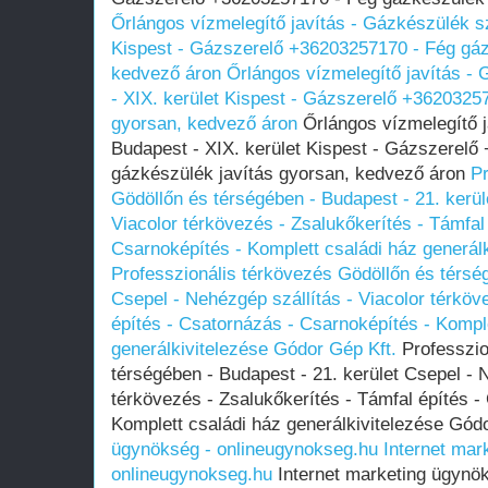
Őrlángos vízmelegítő javítás - Gázkészülék sz
Kispest - Gázszerelő +36203257170 - Fég gáz
kedvező áron
Őrlángos vízmelegítő javítás -
- XIX. kerület Kispest - Gázszerelő +3620325
gyorsan, kedvező áron
Őrlángos vízmelegítő j
Budapest - XIX. kerület Kispest - Gázszerelő
gázkészülék javítás gyorsan, kedvező áron
Pr
Gödöllőn és térségében - Budapest - 21. kerül
Viacolor térkövezés - Zsalukőkerítés - Támfal
Csarnoképítés - Komplett családi ház generál
Professzionális térkövezés Gödöllőn és térség
Csepel - Nehézgép szállítás - Viacolor térköv
építés - Csatornázás - Csarnoképítés - Kompl
generálkivitelezése Gódor Gép Kft.
Professzio
térségében - Budapest - 21. kerület Csepel - 
térkövezés - Zsalukőkerítés - Támfal építés -
Komplett családi ház generálkivitelezése Gód
ügynökség - onlineugynokseg.hu
Internet mar
onlineugynokseg.hu
Internet marketing ügynö