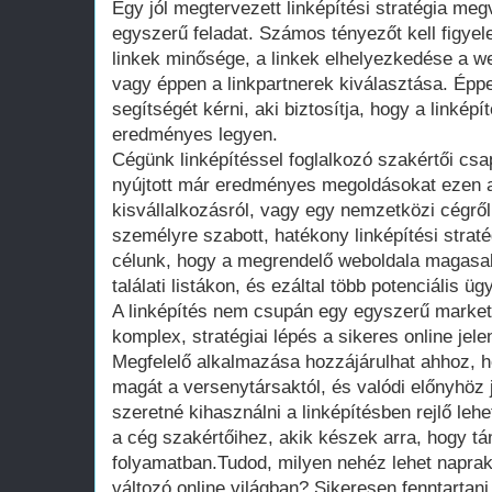
Egy jól megtervezett linképítési stratégia m
egyszerű feladat. Számos tényezőt kell figyel
linkek minősége, a linkek elhelyezkedése a we
vagy éppen a linkpartnerek kiválasztása. Épp
segítségét kérni, aki biztosítja, hogy a linkép
eredményes legyen.
Cégünk linképítéssel foglalkozó szakértői cs
nyújtott már eredményes megoldásokat ezen a
kisvállalkozásról, vagy egy nemzetközi cégrő
személyre szabott, hatékony linképítési straté
célunk, hogy a megrendelő weboldala magasabb
találati listákon, és ezáltal több potenciális ügy
A linképítés nem csupán egy egyszerű marke
komplex, stratégiai lépés a sikeres online je
Megfelelő alkalmazása hozzájárulhat ahhoz, 
magát a versenytársaktól, és valódi előnyhöz 
szeretné kihasználni a linképítésben rejlő leh
a cég szakértőihez, akik készek arra, hogy 
folyamatban.Tudod, milyen nehéz lehet napra
változó online világban? Sikeresen fenntartan