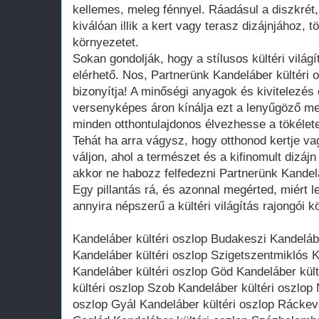
kellemes, meleg fénnyel. Ráadásul a diszkrét
kiválóan illik a kert vagy terasz dizájnjához, 
környezetet.
Sokan gondolják, hogy a stílusos kültéri vilá
elérhető. Nos, Partnerünk Kandeláber kültéri 
bizonyítja! A minőségi anyagok és kivitelezés
versenyképes áron kínálja ezt a lenyűgöző me
minden otthontulajdonos élvezhesse a tökéletes
Tehát ha arra vágysz, hogy otthonod kertje va
váljon, ahol a természet és a kifinomult dizáj
akkor ne habozz felfedezni Partnerünk Kandelá
Egy pillantás rá, és azonnal megérted, miért 
annyira népszerű a kültéri világítás rajongói k
Kandeláber kültéri oszlop Budakeszi Kandelábe
Kandeláber kültéri oszlop Szigetszentmiklós K
Kandeláber kültéri oszlop Göd Kandeláber kül
kültéri oszlop Szob Kandeláber kültéri oszlop
oszlop Gyál Kandeláber kültéri oszlop Ráckev