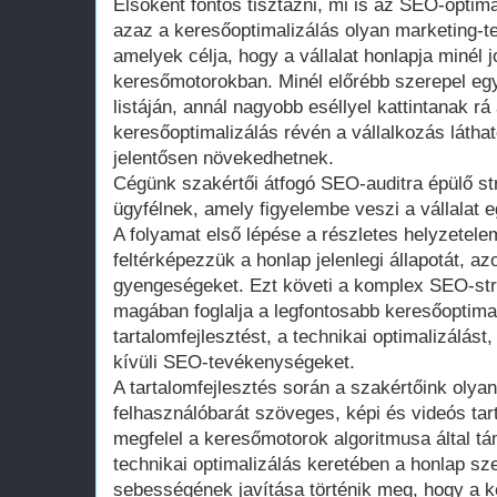
Elsőként fontos tisztázni, mi is az SEO-optim
azaz a keresőoptimalizálás olyan marketing-
amelyek célja, hogy a vállalat honlapja minél 
keresőmotorokban. Minél előrébb szerepel egy 
listáján, annál nagyobb eséllyel kattintanak rá
keresőoptimalizálás révén a vállalkozás láthat
jelentősen növekedhetnek.
Cégünk szakértői átfogó SEO-auditra épülő st
ügyfélnek, amely figyelembe veszi a vállalat eg
A folyamat első lépése a részletes helyzetel
feltérképezzük a honlap jelenlegi állapotát, a
gyengeségeket. Ezt követi a komplex SEO-stra
magában foglalja a legfontosabb keresőoptimal
tartalomfejlesztést, a technikai optimalizálást
kívüli SEO-tevékenységeket.
A tartalomfejlesztés során a szakértőink olya
felhasználóbarát szöveges, képi és videós tar
megfelel a keresőmotorok algoritmusa által t
technikai optimalizálás keretében a honlap s
sebességének javítása történik meg, hogy a 