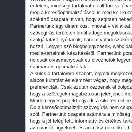
érdekes, minőségi tartalmat előállítani valóba
még a keresőoptimalizálással is meg kell kü
szakértő csapata itt van, hogy segítsen neked
Partnerünk egy dinamikus, innovatív vállalkat
szövegírás területén kínál átfogó megoldáso
szolgáltatást nyújtanak, hanem valódi szakértő
hozzá. Legyen szó blogbejegyzések, weboldal
media-tartalmak készítéséről, Partnerünk gon
ne csak olvasmányosak és élvezhetők legye
számára is optimalizáltak.
A kulcs a tartalomra szabott, egyedi megközel
alapos kutatást és elemzést végez, hogy megé
preferenciáit. Csak ezután kezdenek el dolgozn
hogy a szövegek magabiztosan jelenjenek meg 
Minden egyes projekt egyedi, a sikeres online 
De a keresőoptimalizált szövegírás nem csupá
szól. Partnerünk csapata számára a minőség i
hogy a jól felépített, informatív és értékes t
az olvasók figyelmét, és arra ösztönzi őket,