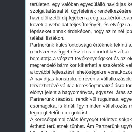
területen, egy valóban egyedülálló havidíjas k
szolgáltatással áll ügyfeleinek rendelkezésér
havi előfizetői díj fejében a cég szakértői c
követi a weboldal teljesítményét, és elvégzi a
lépéseket annak érdekében, hogy az minél jobb
találati listákon.
Partnerünk kulcsfontosságú értéknek tekinti az
rendszerességgel részletes riportot készít a
bemutatja a végzett tevékenységeket és az el
megrendelő bármikor kikérheti a szakértők vé
a további fejlesztési lehetőségekre vonatkozó
A havidíjas konstrukció révén a vállalkozáso
tervezhetővé válik a keresőoptimalizálásra for
előnyt jelent a hagyományos, egyszeri áras s
Partnerünk ráadásul rendkívül rugalmas, egye
csomagokat is kínál, így minden vállalkozás 
legmegfelelőbb megoldást.
A keresőoptimalizálás lényegét tekintve soka
érthető területnek tűnhet. Ám Partnerünk ügy