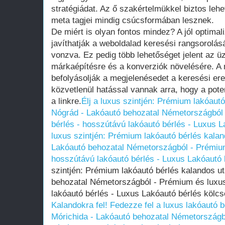
stratégiádat. Az ő szakértelmükkel biztos leh
meta tagjei mindig csúcsformában lesznek.
De miért is olyan fontos mindez? A jól optimal
javíthatják a weboldalad keresési rangsorolásá
vonzva. Ez pedig több lehetőséget jelent az ü
márkaépítésre és a konverziók növelésére. A 
befolyásolják a megjelenésedet a keresési er
közvetlenül hatással vannak arra, hogy a poten
a linkre.
Élj a luxus szintjén: Prémium lakóaut
Nógrád - Lakóautó behozatal Németországból 
bérlés - hosszútávú lakóautó bérlés - Luxus 
luxus szintjén: Prémium lakóautó bérlés kala
Lakóautó behozatal Németországból - Prémium
hosszútávú lakóautó bérlés - Luxus Lakóautó
szintjén: Prémium lakóautó bérlés kalandos u
behozatal Németországból - Prémium és luxus
lakóautó bérlés - Luxus Lakóautó bérlés köl
Kalandokra fel! Fedezze fel a luxus lakóautó b
Mórichida - Lakóautó behozatal Németországb