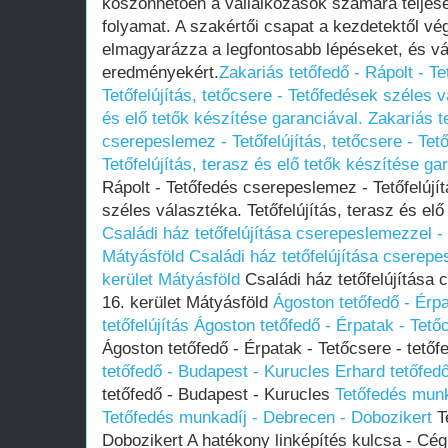
köszönhetően a vállalkozások számára teljese
folyamat. A szakértői csapat a kezdetektől vég
elmagyarázza a legfontosabb lépéseket, és váll
eredményekért.
Zakariás tetőfedő - Rápolt - T
Tetőfelújítás, tetőcsere - Tetőfedések széles v
és elő tetők készítése garanciával.
Zakariás t
cserepeslemez - Tetőfelújítás, tetőcsere - Te
Tetőfelújítás, terasz és elő tetők készítése ga
Rápolt - Tetőfedés cserepeslemez - Tetőfelújít
széles választéka. Tetőfelújítás, terasz és elő
Családi ház tetőfelújítása cserepeslemezzel - 
Mátyásföld
Családi ház tetőfelújítása cserepe
kerület Mátyásföld
Családi ház tetőfelújítása
16. kerület Mátyásföld
Ágoston tetőfedő - Érpa
tetőfelújítás
Ágoston tetőfedő - Érpatak - Tetőcs
Ágoston tetőfedő - Érpatak - Tetőcsere - tetőfe
tetőfedő - Budapest - Kurucles
Erhard tetőfed
tetőfedő - Budapest - Kurucles
Tetőfedés munk
Tetőfedés munkadíj - Debrecen - Dobozikert
T
Dobozikert A hatékony linképítés kulcsa - Cég