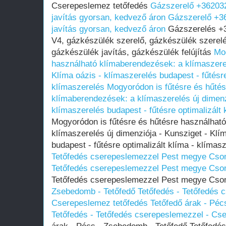
Cserepeslemez tetőfedés
Gázszerelő +36203
javítás gyorsan, kedvező áron
Gázszerelő +3
javítás gyorsan, kedvező áron
Gázszerelés +3
V4, gázkészülék szerelő, gázkészülék szerelé
gázkészülék javítás, gázkészülék felújítás
Mog
használható klímaberendezések: a klímaszerel
Klíma oázis - klímaszerelés budapest - fűtésre
klímaszerelés
Mogyoródon is fűtésre és hűtés
klímaberendezések: a klímaszerelés új dimenzi
klímaszerelés budapest - fűtésre optimalizált 
Mogyoródon is fűtésre és hűtésre használhat
klímaszerelés új dimenziója - Kunsziget - Klí
budapest - fűtésre optimalizált klíma - klímas
Tetőfedés cserepeslemezzel Pest megye Cs
Tetőfedés cserepeslemezzel Pest megye Cs
Tetőfedés cserepeslemezzel Pest megye Cs
Zsebedomb - Tetőfedő Tetőfedés - Tetőfedés 
Cserepeslemez tetőfedés
Tetőfedő árak - Péc
Tetőfedés - Tetőfedés cserepeslemezzel - Cs