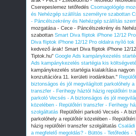
árak - Pécs - Zsebedomb - Tetőfedő Tetőfedés
Cserepeslemez tetőfedés
Csomagológép mozg
és Nehézgép szállítás személyre szabottan
C
- Páncélszekrény és Nehézgép szállítás szem
mozgatása - Cece - Páncélszekrény és Nehéz
szabottan
Smart Diva fliptok iPhone 12/12 Pro 
Diva fliptok iPhone 12/12 Pro oldalra nyíló tok
kedvező árak! Smart Diva fliptok iPhone 12/12 
Tiptok.hu"
Google Ads kampánykezelés startég
Ads kampánykezelés startégia kis költségveté
kampánykezelés startégia kialakítása nagyon 
konzultációra 11. kerületi irodánkban."
Repülőt
biztonságos és jól megvilágított parkolóhely a
transzfer - Ferihegy háztól házig repülőtéri tr
parkoló Vecsés - A biztonságos és jól megvilág
közelében - Repülőtéri transzfer - Ferihegy ház
szolgáltatás
Repülőtéri parkoló Vecsés - A biz
parkolóhely a repülőtér közelében - Repülőtéri
házig repülőtéri transzfer szolgáltatás
Családi
a megfelelő megoldás? - Büttös - Tetőfedés - 