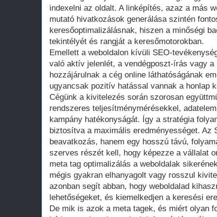
indexelni az oldalt. A linképítés, azaz a más 
mutató hivatkozások generálása szintén fonto
keresőoptimalizálásnak, hiszen a minőségi back
tekintélyét és rangját a keresőmotorokban.
Emellett a weboldalon kívüli SEO-tevékenysé
való aktív jelenlét, a vendégposzt-írás vagy 
hozzájárulnak a cég online láthatóságának em
ugyancsak pozitív hatással vannak a honlap ke
Cégünk a kivitelezés során szorosan együttmű
rendszeres teljesítménymérésekkel, adatele
kampány hatékonyságát. Így a stratégia foly
biztosítva a maximális eredményességet. Az 
beavatkozás, hanem egy hosszú távú, folyam
szerves részét kell, hogy képezze a vállalat o
meta tag optimalizálás a weboldalak sikeréne
mégis gyakran elhanyagolt vagy rosszul kivite
azonban segít abban, hogy weboldalad kihasz
lehetőségeket, és kiemelkedjen a keresési er
De mik is azok a meta tagek, és miért olyan 