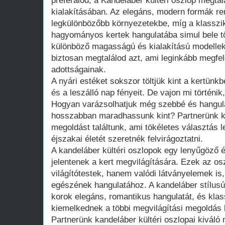
preferálod, a Kandeláber kültéri oszlop megtalá
kialakításában. Az elegáns, modern formák re
legkülönbözőbb környezetekbe, míg a klasszi
hagyományos kertek hangulatába simul bele tö
különböző magasságú és kialakítású modellek 
biztosan megtalálod azt, ami leginkább megfel
adottságainak.
A nyári estéket sokszor töltjük kint a kertünk
és a leszálló nap fényeit. De vajon mi történik
Hogyan varázsolhatjuk még szebbé és hangula
hosszabban maradhassunk kint? Partnerünk kí
megoldást találtunk, ami tökéletes választás 
éjszakai életét szeretnék felvirágoztatni.
A kandeláber kültéri oszlopok egy lenyűgöző 
jelentenek a kert megvilágítására. Ezek az o
világítótestek, hanem valódi látványelemek i
egészének hangulatához. A kandeláber stílusú
korok elegáns, romantikus hangulatát, és klas
kiemelkednek a többi megvilágítási megoldás 
Partnerünk kandeláber kültéri oszlopai kiváló 