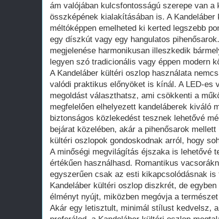
ám valójában kulcsfontosságú szerepe van a 
összképének kialakításában is. A Kandeláber k
méltóképpen emelheted ki kerted legszebb pont
egy díszkút vagy egy hangulatos pihenősarok.
megjelenése harmonikusan illeszkedik bármelyi
legyen szó tradicionális vagy éppen modern k
A Kandeláber kültéri oszlop használata nemcsa
valódi praktikus előnyöket is kínál. A LED-es 
megoldást választhatsz, ami csökkenti a műkö
megfelelően elhelyezett kandeláberek kiváló me
biztonságos közlekedést tesznek lehetővé még
bejárat közelében, akár a pihenősarok mellett
kültéri oszlopok gondoskodnak arról, hogy soh
A minőségi megvilágítás éjszaka is lehetővé te
értékűen használhasd. Romantikus vacsorákna
egyszerűen csak az esti kikapcsolódásnak is t
Kandeláber kültéri oszlop diszkrét, de egyben
élményt nyújt, miközben megóvja a természet 
Akár egy letisztult, minimál stílust kedvelsz,