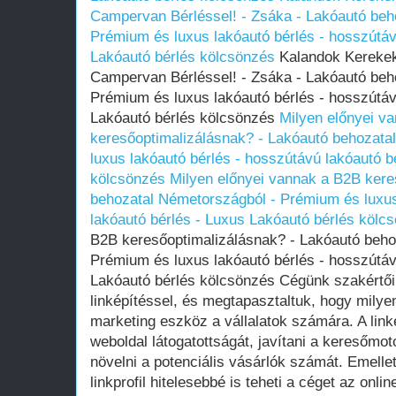
Campervan Bérléssel! - Zsáka - Lakóautó beh
Prémium és luxus lakóautó bérlés - hosszútáv
Lakóautó bérlés kölcsönzés
Kalandok Kerekeke
Campervan Bérléssel! - Zsáka - Lakóautó beh
Prémium és luxus lakóautó bérlés - hosszútáv
Lakóautó bérlés kölcsönzés
Milyen előnyei v
keresőoptimalizálásnak? - Lakóautó behozata
luxus lakóautó bérlés - hosszútávú lakóautó b
kölcsönzés
Milyen előnyei vannak a B2B kere
behozatal Németországból - Prémium és luxus
lakóautó bérlés - Luxus Lakóautó bérlés kölc
B2B keresőoptimalizálásnak? - Lakóautó beho
Prémium és luxus lakóautó bérlés - hosszútáv
Lakóautó bérlés kölcsönzés Cégünk szakértői 
linképítéssel, és megtapasztaltuk, hogy milyen
marketing eszköz a vállalatok számára. A linké
weboldal látogatottságát, javítani a keresőmot
növelni a potenciális vásárlók számát. Emellet
linkprofil hitelesebbé is teheti a céget az onlin