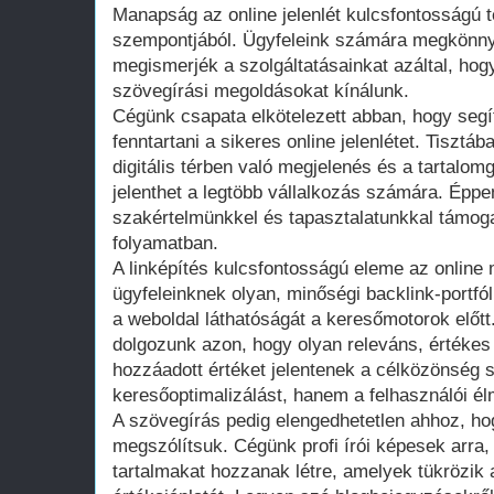
Manapság az online jelenlét kulcsfontosságú 
szempontjából. Ügyfeleink számára megkönnyí
megismerjék a szolgáltatásainkat azáltal, hog
szövegírási megoldásokat kínálunk.
Cégünk csapata elkötelezett abban, hogy segít
fenntartani a sikeres online jelenlétet. Tisztá
digitális térben való megjelenés és a tartalo
jelenthet a legtöbb vállalkozás számára. Éppe
szakértelmünkkel és tapasztalatunkkal támog
folyamatban.
A linképítés kulcsfontosságú eleme az online
ügyfeleinknek olyan, minőségi backlink-portfól
a weboldal láthatóságát a keresőmotorok előtt.
dolgozunk azon, hogy olyan releváns, értékes
hozzáadott értéket jelentenek a célközönség
keresőoptimalizálást, hanem a felhasználói élm
A szövegírás pedig elengedhetetlen ahhoz, ho
megszólítsuk. Cégünk profi írói képesek arra
tartalmakat hozzanak létre, amelyek tükrözik a