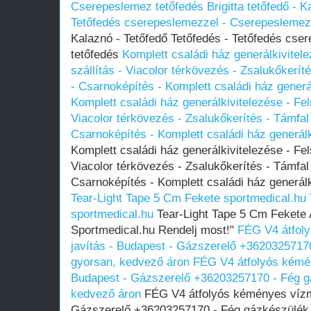
Cserepeslemez tetőfedés
Brigitta tetőfedő - 
Tetőfedés cserepeslemezzel - Cserepeslemez
Kalaznó - Tetőfedő Tetőfedés - Tetőfedés cs
tetőfedés
Komplett családi ház generálkivite
szállítás - Viacolor térkövezés - Zsalukőkerít
- Csarnoképítés - Komplett családi ház generá
Komplett családi ház generálkivitelezése - Fe
Viacolor térkövezés - Zsalukőkerítés - Támfal
Csarnoképítés - Komplett családi ház generál
Komplett családi ház generálkivitelezése - Fe
Viacolor térkövezés - Zsalukőkerítés - Támfal
Csarnoképítés - Komplett családi ház generál
Tear-Light Tape 5 Cm Fekete sportmedical.hu
sportmedical.hu
Tear-Light Tape 5 Cm Fekete A
Sportmedical.hu Rendelj most!"
FÉG V4 átfol
javítás - Budapest - Gázszerelő +36203257170
gyorsan, kedvező áron
FÉG V4 átfolyós kémén
Budapest - Gázszerelő +36203257170 - Fég gá
kedvező áron
FÉG V4 átfolyós kéményes vízme
Gázszerelő +36203257170 - Fég gázkészülék 