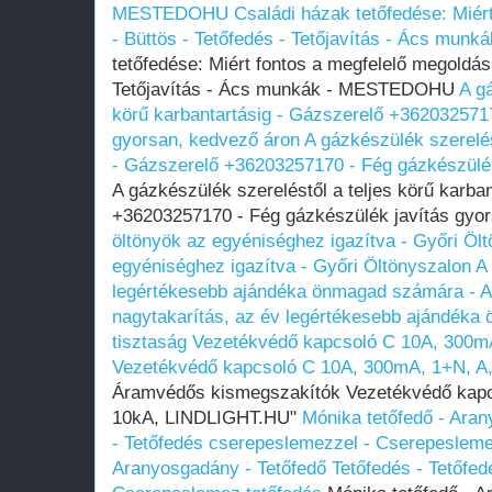
MESTEDOHU
Családi házak tetőfedése: Miér
- Büttös - Tetőfedés - Tetőjavítás - Ács m
tetőfedése: Miért fontos a megfelelő megoldás?
Tetőjavítás - Ács munkák - MESTEDOHU
A gá
körű karbantartásig - Gázszerelő +362032571
gyorsan, kedvező áron
A gázkészülék szerelés
- Gázszerelő +36203257170 - Fég gázkészülék
A gázkészülék szereléstől a teljes körű karba
+36203257170 - Fég gázkészülék javítás gyo
öltönyök az egyéniséghez igazítva - Győri Öl
egyéniséghez igazítva - Győri Öltönyszalon
A
legértékesebb ajándéka önmagad számára - Ab
nagytakarítás, az év legértékesebb ajándéka
tisztaság
Vezetékvédő kapcsoló C 10A, 300m
Vezetékvédő kapcsoló C 10A, 300mA, 1+N, A
Áramvédős kismegszakítók Vezetékvédő kapc
10kA, LINDLIGHT.HU"
Mónika tetőfedő - Aran
- Tetőfedés cserepeslemezzel - Cserepesleme
Aranyosgadány - Tetőfedő Tetőfedés - Tetőfe