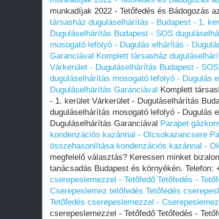
munkadíjak 2022 - Tetőfedés és Bádogozás a
társasház duguláselhárítás - Budapest - 1. ker
Duguláselhárítás Budapest - SOS duguláselhár
mosogató lefolyó - Dugulás elhárítás - Dugulá
Garanciával
Komplett társasház duguláselhárít
Várkerület - Duguláselhárítás Budapest - SOS 
duguláselhárítás mosogató lefolyó - Dugulás el
Duguláselhárítás Garanciával
Komplett társas
- 1. kerület Várkerület - Duguláselhárítás Bud
duguláselhárítás mosogató lefolyó - Dugulás el
Duguláselhárítás Garanciával
Parapet gázkon
kondenzációs kazánnal - Olcsokazancsere
Pa
összehasonlítása kondenzációs kazánnal - O
megfelelő választás? Keressen minket bizal
tanácsadás Budapest és környékén. Telefon:
cserepeslemezzel - Tetőfedő Tetőfedés - Tető
Cserepeslemez tetőfedés
Tetőfedés cserepesl
Tetőfedés cserepeslemezzel - Cserepeslemez
cserepeslemezzel - Tetőfedő Tetőfedés - Tető