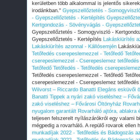
kerületben több alkalommal is jelentős sikereke
irodánkban."
Gyepszellőztetés - Somogyviszl
- Gyepszellőztetés - Kertépítés
Gyepszellőzte
Kertgondozás - Sövényvágás - Gyepszellőztet
Gyepszellőztetés - Somogyviszló - Kertgondo
Gyepszellőztetés - Kertépítés
Lakáskiürítés a
Lakáskiürítés azonnal - Kállósemjén
Lakáskiür
Tetőfedés cserepeslemezzel - Tetőfedő Tetőfe
cserepeslemezzel - Cserepeslemez tetőfedés
Tetőfedő Tetőfedés - Tetőfedés cserepesleme
Tetőfedés cserepeslemezzel - Tetőfedő Tetőfe
cserepeslemezzel - Cserepeslemez tetőfedé
Wilvorst – Riccardo Banatti
Elegáns esküvői ö
Banatti
Tippek a nyári zakó viseléshez – Fővá
zakó viseléshez – Fővárosi Öltönyház
Rovarhá
nyugalom garantált
Rovarháló ajtóra, ablakra 
teljesen felszerelt nyílászárókról egy valami 
mégpedig a rovarháló. A repülő rovarok ellen 
munkadíjak 2022 - Tetőfedés és Bádogozás az
munkadíjak 2022 - Tetőfedés és Bádogozás az