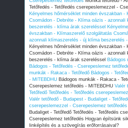
Cserepeslemez tetőfedés
Mónika tetőfedő - A
Tetőfedés - Tetőfedés cserepeslemezzel - Cs
Kényelmes hőmérséklet minden évszakban - K
Csomádon - Debréte - Klíma oázis - azonnali k
beszerelés - klíma árak szereléssel
Kényelme
évszakban - Klímaszerelő szolgáltatás Csomád
azonnali klímaszerelés - új klíma beszerelés 
Kényelmes hőmérséklet minden évszakban - K
Csomádon - Debréte - Klíma oázis - azonnali k
beszerelés - klíma árak szereléssel
Bádogos 
Bádogos - Tetőfedés - Cserepeslemez tetőf
munkák - Rakaca - Tetőfedő Bádogos - Tetőfe
- MITEBDHU
Bádogos munkák - Rakaca - Tető
Cserepeslemez tetőfedés - MITEBDHU
Valér 
Tetőfedő Tetőfedés - Tetőfedés cserepesleme
Valér tetőfedő - Budapest - Budaliget - Tetőfe
cserepeslemezzel - Cserepeslemez tetőfedés
Budaliget - Tetőfedő Tetőfedés - Tetőfedés cs
Cserepeslemez tetőfedés Hogyan építsünk sike
linképítés és a szövegírás erőforrásaival?