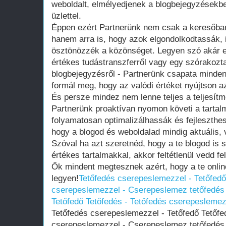
weboldalt, elmélyedjenek a blogbejegyzésekb
üzlettel.
Éppen ezért Partnerünk nem csak a keresőbar
hanem arra is, hogy azok elgondolkodtassák, i
ösztönözzék a közönséget. Legyen szó akár eg
értékes tudástranszferről vagy egy szórakozta
blogbejegyzésről - Partnerünk csapata minde
formál meg, hogy az valódi értéket nyújtson 
És persze mindez nem lenne teljes a teljesít
Partnerünk proaktívan nyomon követi a tartal
folyamatosan optimalizálhassák és fejleszthes
hogy a blogod és weboldalad mindig aktuális,
Szóval ha azt szeretnéd, hogy a te blogod is sz
értékes tartalmakkal, akkor feltétlenül vedd fe
Ők mindent megtesznek azért, hogy a te onlin
legyen!
Tetőfedés cserepeslemezzel - Tetőfedő
cserepeslemezzel - Cserepeslemez tetőfedés
Tetőfedő Tetőfedés - Tetőfedés cserepesleme
Tetőfedés cserepeslemezzel - Tetőfedő Tetőfe
cserepeslemezzel - Cserepeslemez tetőfedé