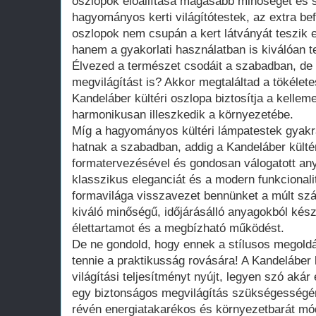
oszlopok előállítása magasabb minőséget és s
hagyományos kerti világítótestek, az extra be
oszlopok nem csupán a kert látványát teszik 
hanem a gyakorlati használatban is kiválóan te
Élvezed a természet csodáit a szabadban, de 
megvilágítást is? Akkor megtaláltad a tökélet
Kandeláber kültéri oszlopa biztosítja a kelle
harmonikusan illeszkedik a környezetébe.
Míg a hagyományos kültéri lámpatestek gyakr
hatnak a szabadban, addig a Kandeláber kültér
formatervezésével és gondosan válogatott any
klasszikus eleganciát és a modern funkcionalit
formavilága visszavezet bennünket a múlt sz
kiváló minőségű, időjárásálló anyagokból kész
élettartamot és a megbízható működést.
De ne gondold, hogy ennek a stílusos megol
tennie a praktikusság rovására! A Kandeláber 
világítási teljesítményt nyújt, legyen szó akár
egy biztonságos megvilágítás szükségességérő
révén energiatakarékos és környezetbarát módo