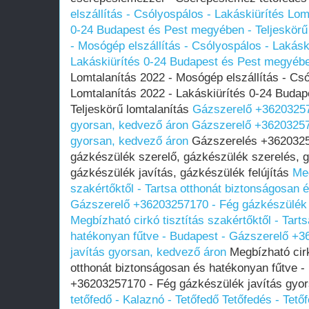
elszállítás - Csólyospálos - Lakáskiürítés Lom
0-24 Budapest és Pest megyében‎ - Teljeskörű
- Mosógép elszállítás - Csólyospálos - Lakáski
Lakáskiürítés 0-24 Budapest és Pest megyében
Lomtalanítás 2022 - Mosógép elszállítás - Csó
Lomtalanítás‎ 2022 - Lakáskiürítés 0-24 Budap
Teljeskörű lomtalanítás
Gázszerelő +36203257
gyorsan, kedvező áron
Gázszerelő +36203257
gyorsan, kedvező áron
Gázszerelés +36203257
gázkészülék szerelő, gázkészülék szerelés, 
gázkészülék javítás, gázkészülék felújítás
Meg
szakértőktől - Tartsa otthonát biztonságosan 
Gázszerelő +36203257170 - Fég gázkészülék 
Megbízható cirkó tisztítás szakértőktől - Tart
hatékonyan fűtve - Budapest - Gázszerelő +
javítás gyorsan, kedvező áron
Megbízható cirkó
otthonát biztonságosan és hatékonyan fűtve -
+36203257170 - Fég gázkészülék javítás gyo
tetőfedő - Kalaznó - Tetőfedő Tetőfedés - Tet