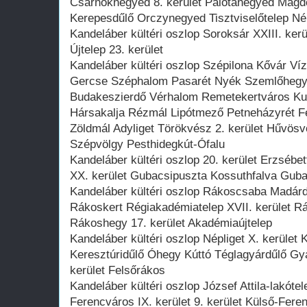
Csarnoknegyed 8. kerület Palotanegyed Magdo
Kerepesdűlő Orczynegyed Tisztviselőtelep 
Kandeláber kültéri oszlop Soroksár XXIII. ker
Újtelep 23. kerület
Kandeláber kültéri oszlop Szépilona Kővár Víz
Gercse Széphalom Pasarét Nyék Szemlőhegy 
Budakeszierdő Vérhalom Remetekertváros Ku
Hársakalja Rézmál Lipótmező Petneházyrét F
Zöldmál Adyliget Törökvész 2. kerület Hűvösv
Szépvölgy Pesthidegkút-Ófalu
Kandeláber kültéri oszlop 20. kerület Erzsébe
XX. kerület Gubacsipuszta Kossuthfalva Gub
Kandeláber kültéri oszlop Rákoscsaba Madá
Rákoskert Régiakadémiatelep XVII. kerület R
Rákoshegy 17. kerület Akadémiaújtelep
Kandeláber kültéri oszlop Népliget X. kerüle
Keresztúridűlő Óhegy Kúttó Téglagyárdűlő Gyá
kerület Felsőrákos
Kandeláber kültéri oszlop József Attila-lakót
Ferencváros IX. kerület 9. kerület Külső-Fere