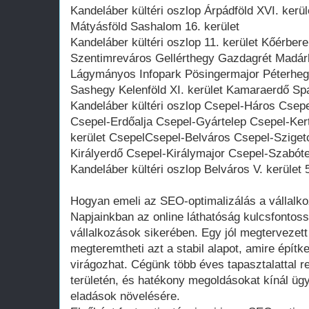
Kandeláber kültéri oszlop Árpádföld XVI. ker
Mátyásföld Sashalom 16. kerület
Kandeláber kültéri oszlop 11. kerület Kőérber
Szentimreváros Gellérthegy Gazdagrét Madá
Lágymányos Infopark Pösingermajor Péterheg
Sashegy Kelenföld XI. kerület Kamaraerdő Sp
Kandeláber kültéri oszlop Csepel-Háros Cse
Csepel-Erdőalja Csepel-Gyártelep Csepel-Kert
kerület CsepelCsepel-Belváros Csepel-Szige
Királyerdő Csepel-Királymajor Csepel-Szabóte
Kandeláber kültéri oszlop Belváros V. kerület 5
Hogyan emeli az SEO-optimalizálás a vállalko
Napjainkban az online láthatóság kulcsfontos
vállalkozások sikerében. Egy jól megtervezett 
megteremtheti azt a stabil alapot, amire építke
virágozhat. Cégünk több éves tapasztalattal 
területén, és hatékony megoldásokat kínál ügy
eladások növelésére.