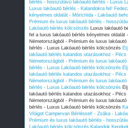
bérlés - hosszútávú lakóautó bérlés - Luxus 
Luxus lakóautó bérlés - Kalandokra fel! Fedezz
kényelmes oldalát - Mórichida - Lakóautó beh
Prémium és luxus lakóautó bérlés - hosszútáv
Lakóautó bérlés kölcsönzés
Luxus lakóautó bé
fel a luxus lakóautó bérlés kényelmes oldalát 
Németországból - Prémium és luxus lakóautó 
bérlés - Luxus Lakóautó bérlés kölcsönzés
Él
lakóautó bérlés kalandos utazásokhoz - Pécs 
Németországból - Prémium és luxus lakóautó 
bérlés - Luxus Lakóautó bérlés kölcsönzés
Él
lakóautó bérlés kalandos utazásokhoz - Pécs 
Németországból - Prémium és luxus lakóautó 
bérlés - Luxus Lakóautó bérlés kölcsönzés
Élj
lakóautó bérlés kalandos utazásokhoz - Pécs 
Németországból - Prémium és luxus lakóautó 
bérlés - Luxus Lakóautó bérlés kölcsönzés
Ka
Világot Campervan Bérléssel! - Zsáka - Lakó
Prémium és luxus lakóautó bérlés - hosszútáv
Lakóautó bérlés kölcsönzés
Kalandok Kerekek