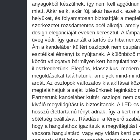
anyagokból készülnek, így nem kell aggódnunk
miatt. Akár esik, akár fúj, akár havazik, ezek
helyüket, és folyamatosan biztosítják a megfel
szerkezetet rozsdamentes acél alkotja, amely 
design eleganciáját éveken keresztül. A lámpat
üveg védi, így garantált a tartós és hibament
Ám a kandeláber kültéri oszlopok nem csupán
esztétikai élményt is nyújtanak. A különböző
között válogatva bármilyen kert hangulatához 
illeszkedhetünk. Elegáns, klasszikus, modern 
megoldásokat találhatunk, amelyek mind-mind 
arcát. Az oszlopok változatos kialakításai kö
megtalálhatjuk a saját ízlésünknek leginkább 
Partnerünk kandeláber kültéri oszlopai nem 
kiváló megvilágítást is biztosítanak. A LED-e
hosszú élettartamú fényt adnak, így a kert mi
sötétség beálltával. Ráadásul a fényerő szabá
hogy a hangulathoz igazítsuk a megvilágítást
vacsora hangulatáról vagy egy vidám kerti part