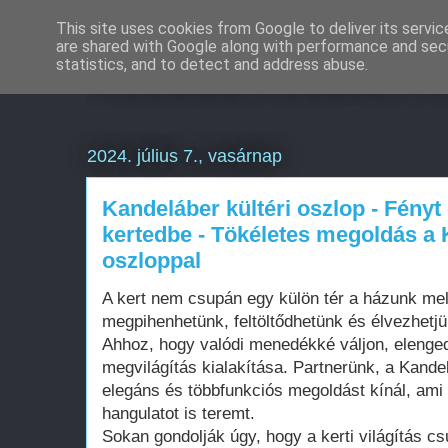
This site uses cookies from Google to deliver its servic
are shared with Google along with performance and secu
Weboldal készítés B
statistics, and to detect and address abuse.
2024. július 7., vasárnap
Kandeláber kültéri oszlop - Fényt
kertedbe - Tökéletes megoldás a 
oszloppal
A kert nem csupán egy külön tér a házunk mell
megpihenhetünk, feltöltődhetünk és élvezhetj
Ahhoz, hogy valódi menedékké váljon, elenged
megvilágítás kialakítása. Partnerünk, a Kandel
elegáns és többfunkciós megoldást kínál, am
hangulatot is teremt.
Sokan gondolják úgy, hogy a kerti világítás cs