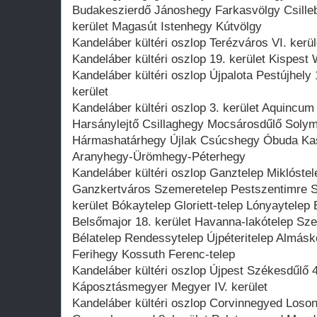
Budakeszierdő Jánoshegy Farkasvölgy Csilleb
kerület Magasút Istenhegy Kútvölgy
Kandeláber kültéri oszlop Terézváros VI. kerüle
Kandeláber kültéri oszlop 19. kerület Kispest 
Kandeláber kültéri oszlop Újpalota Pestújhely
kerület
Kandeláber kültéri oszlop 3. kerület Aquincum
Harsánylejtő Csillaghegy Mocsárosdűlő Soly
Hármashatárhegy Újlak Csúcshegy Óbuda Kas
Aranyhegy-Ürömhegy-Péterhegy
Kandeláber kültéri oszlop Ganztelep Miklóste
Ganzkertváros Szemeretelep Pestszentimre Sz
kerület Bókaytelep Gloriett-telep Lónyaytelep
Belsőmajor 18. kerület Havanna-lakótelep Sze
Bélatelep Rendessytelep Újpéteritelep Almáske
Ferihegy Kossuth Ferenc-telep
Kandeláber kültéri oszlop Újpest Székesdűlő 4
Káposztásmegyer Megyer IV. kerület
Kandeláber kültéri oszlop Corvinnegyed Los