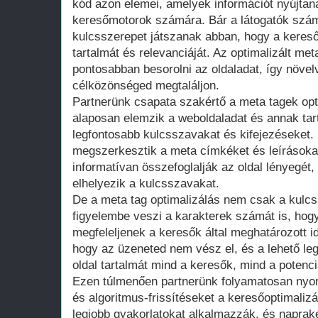
kód azon elemei, amelyek információt nyújtan
keresőmotorok számára. Bár a látogatók szám
kulcsszerepet játszanak abban, hogy a keres
tartalmát és relevanciáját. Az optimalizált m
pontosabban besorolni az oldaladat, így növel
célközönséged megtaláljon.
Partnerünk csapata szakértő a meta tagek opt
alaposan elemzik a weboldaladat és annak tar
legfontosabb kulcsszavakat és kifejezéseket
megszerkesztik a meta címkéket és leírásoka
informatívan összefoglalják az oldal lényegét,
elhelyezik a kulcsszavakat.
De a meta tag optimalizálás nem csak a kulcs
figyelembe veszi a karakterek számát is, hog
megfeleljenek a keresők által meghatározott id
hogy az üzeneted nem vész el, és a lehető le
oldal tartalmát mind a keresők, mind a potenciá
Ezen túlmenően partnerünk folyamatosan nyom
és algoritmus-frissítéseket a keresőoptimalizá
legjobb gyakorlatokat alkalmazzák, és naprak