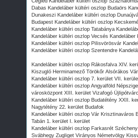
Cegléd Kandeláber kültéri oszlop Százhalomba
Dabas Kandeláber kültéri oszlop Budaörs Kand
Dunakeszi Kandeláber kültéri oszlop Dunaújvá
Budapest Kandeláber kültéri oszlop Kecskemét
Kandeláber kültéri oszlop Tatabánya Kandeláb
Kandeláber kültéri oszlop Vecsés Kandeláber k
Kandeláber kültéri oszlop Pilisvörösvár Kande
Kandeláber kültéri oszlop Szentendre Kandelá
Kandeláber kültéri oszlop Rákosfalva XIV. ke
Kiszugló Herminamező Törökőr Alsórákos Város
Kandeláber kültéri oszlop 7. kerület VII. kerü
Kandeláber kültéri oszlop Angyalföld Népszige
városközpont XIII. kerület Vizafogó Újlipótvár
Kandeláber kültéri oszlop Budatétény XXII. ke
Nagytétény 22. kerület Budafok
Kandeláber kültéri oszlop Vár Krisztinaváros 
Tabán 1. kerület I. kerület
Kandeláber kültéri oszlop Farkasrét Széche
Svábhegy Zugliget Virányos Németvölgy Kiss