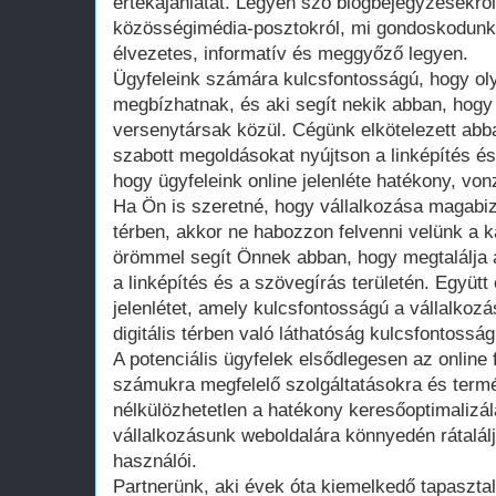
értékajánlatát. Legyen szó blogbejegyzésekről
közösségimédia-posztokról, mi gondoskodunk
élvezetes, informatív és meggyőző legyen.
Ügyfeleink számára kulcsfontosságú, hogy olya
megbízhatnak, és aki segít nekik abban, hogy
versenytársak közül. Cégünk elkötelezett abb
szabott megoldásokat nyújtson a linképítés és
hogy ügyfeleink online jelenléte hatékony, vo
Ha Ön is szeretné, hogy vállalkozása magabizt
térben, akkor ne habozzon felvenni velünk a 
örömmel segít Önnek abban, hogy megtalálja 
a linképítés és a szövegírás területén. Együtt é
jelenlétet, amely kulcsfontosságú a vállalkoz
digitális térben való láthatóság kulcsfontoss
A potenciális ügyfelek elsődlegesen az online 
számukra megfelelő szolgáltatásokra és term
nélkülözhetetlen a hatékony keresőoptimalizál
vállalkozásunk weboldalára könnyedén rátalá
használói.
Partnerünk, aki évek óta kiemelkedő tapasztal