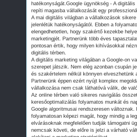
hatékonyságát.Google ügynökség - A digitális m
repíti magasba vállalkozását egy professzion
A mai digitális világban a vállalkozások siker
jelenlétük hatékonyságától. Ebben a folyamat
elengedhetetlen, hogy szakértő kezekbe hely
marketingjét. Partnerünk több éves tapasztal
pontosan értik, hogy milyen kihívásokkal néz
digitális térben.
A digitális marketing világában a Google-on v
szerepet játszik. Nem elég azonban csupán jel
és szakértelem nélkül könnyen elveszhetünk a
Partnerünk éppen ezért nyújt komplex megold
vállalkozása nem csak láthatóvá válik, de val
Az online térben való sikeres navigálás összete
keresőoptimalizálás folyamatos munkát és nap
Google algoritmusai rendszeresen változnak.
folyamatosan képezi magát, hogy mindig a leg
elvárásoknak megfelelően tudják támogatni ügy
nemcsak követi, de előre is jelzi a várható vá