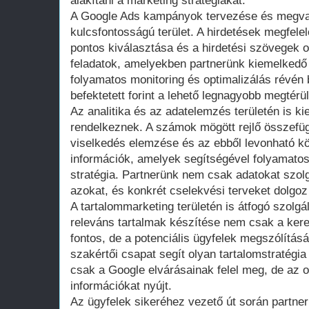
alakítani a marketing stratégiákat.
A Google Ads kampányok tervezése és megval
kulcsfontosságú terület. A hirdetések megfele
pontos kiválasztása és a hirdetési szövegek o
feladatok, amelyekben partnerünk kiemelkedő t
folyamatos monitoring és optimalizálás révén 
befektetett forint a lehető legnagyobb megtérü
Az analitika és az adatelemzés területén is 
rendelkeznek. A számok mögött rejlő összefüg
viselkedés elemzése és az ebből levonható k
információk, amelyek segítségével folyamato
stratégia. Partnerünk nem csak adatokat szolg
azokat, és konkrét cselekvési terveket dolgoz
A tartalommarketing területén is átfogó szolgá
releváns tartalmak készítése nem csak a ker
fontos, de a potenciális ügyfelek megszólításá
szakértői csapat segít olyan tartalomstratégi
csak a Google elvárásainak felel meg, de az 
információkat nyújt.
Az ügyfelek sikeréhez vezető út során partne