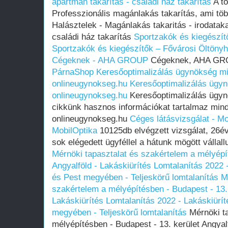
apartman takarítás - családi ház takarítás
A tö
Professzionális magánlakás takarítás, ami töb
Halásztelek - Magánlakás takaritás - irodataka
családi ház takarítás
Sportzakók és kiegészít
Sportzakók és kiegészítők – Fővárosi Öltöny
Cégeknek - AHA GROUP
Cégeknek, AHA G
PárnaShop
Keresőoptimalizálás ügynökség miv
onlineugynokseg.hu
Keresőoptimalizálás ügyn
onlineugynokseg.hu
Keresőoptimalizálás ügyn
cikkünk hasznos információkat tartalmaz min
onlineugynokseg.hu
Céges látásvizsgálat - Mo
MobilOptika
10125db elvégzett vizsgálat, 26év
sok elégedett ügyféllel a hátunk mögött vállall
Mérnöki tapasztalat és szakértelem a mélyépít
Angyalföld - Lakáskiürítés Lomtalanítás‎ 2022
és Pest megyében‎ - Teljeskörű lomtalanítás
M
szakértelem a mélyépítésben - Budapest - 13. 
Lakáskiürítés Lomtalanítás‎ 2022 - Lakáskiürí
megyében‎ - Teljeskörű lomtalanítás
Mérnöki ta
mélyépítésben - Budapest - 13. kerület Angyal