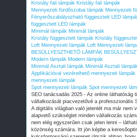
Kristály fali lámpák
Kristály fali lámpák
Mennyezeti fürdőszobai lámpák
Mennyezeti f
Fényerőszabályozható függesztett LED lámpá
függesztett LED lámpák
Minimál lámpák
Minimál lámpák
Kristály függesztett lámpák
Kristály függeszte
Loft Mennyezeti lámpák
Loft Mennyezeti lámp
BESÜLLYESZTHETŐ LÁMPÁK
BESÜLLYESZ
Modern lámpák
Modern lámpák
Minimál Asztali lámpák
Minimál Asztali lámpá
Applikációval vezérelhető mennyezeti lámpák
mennyezeti lámpák
Spot mennyezeti lámpák
Spot mennyezeti lá
SEO tanácsadás 2025 - Az online láthatóság ti
vállalkozását piacvezetővé a professzionáli
A digitális világban való jelenlét ma már nem
alapvető szükséglet minden vállalkozás számá
nem elég egyszerűen csak jelen lenni – látható
közönség számára. Itt jön képbe a keresőopti
kulcsfontosságú szerepet játszik abban, hogy 