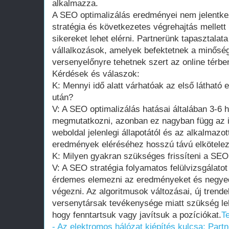
alkalmazza.
A SEO optimalizálás eredményei nem jelentke
stratégia és következetes végrehajtás mellett
sikereket lehet elérni. Partnerünk tapasztalat
vállalkozások, amelyek befektetnek a minőségi
versenyelőnyre tehetnek szert az online térbe
Kérdések és válaszok:
K: Mennyi idő alatt várhatóak az első láthat
után?
V: A SEO optimalizálás hatásai általában 3-6
megmutatkozni, azonban ez nagyban függ az i
weboldal jelenlegi állapotától és az alkalmazott
eredmények eléréséhez hosszú távú elkötele
K: Milyen gyakran szükséges frissíteni a SEO 
V: A SEO stratégia folyamatos felülvizsgálatot
érdemes elemezni az eredményeket és negyed
végezni. Az algoritmusok változásai, új trend
versenytársak tevékenysége miatt szükség leh
hogy fenntartsuk vagy javítsuk a pozíciókat.
Te
- Az elektromos hálózat kiépítés kulcsa: Part