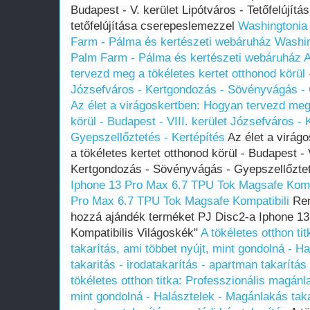
Budapest - V. kerület Lipótváros - Tetőfelújít
tetőfelújítása cserepeslemezzel
Washingtonia
Farm - Pálma és kertészeti webáruház
Washin
Palm Farm - Pálma és kertészeti webáruház
A
tervezd meg a tökéletes kertet otthonod körül -
Józsefváros - Kertgondozás - Sövényvágás - 
Az élet a virágoskertben: Hogyan tervezd meg 
körül - Budapest - VIII. kerület Józsefváros 
Gyepszellőztetés - Kertépítés
Az élet a virág
a tökéletes kertet otthonod körül - Budapest - 
Kertgondozás - Sövényvágás - Gyepszellőztet
Iphone 13 Pro Max 6.7 TPU Tok Magsafe Kompa
Pro Max 6.7 TPU Tok Magsafe Kompatibili
Ren
hozzá ajándék terméket PJ Disc2-a Iphone 1
Kompatibilis Világoskék"
A tökéletes otthon ti
takarítás, ami többet nyújt, mint gondolná - H
takaritás - irodatakarítás - apartman takarítás
tökéletes otthon titka: Professzionális magánla
mint gondolná - Halásztelek - Magánlakás takar