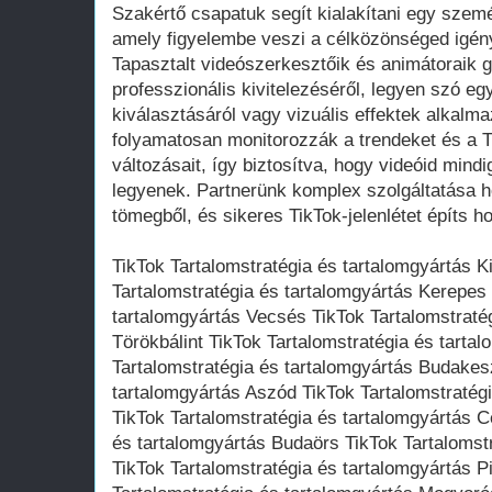
Szakértő csapatuk segít kialakítani egy személ
amely figyelembe veszi a célközönséged igénye
Tapasztalt videószerkesztőik és animátoraik 
professzionális kivitelezéséről, legyen szó egy
kiválasztásáról vagy vizuális effektek alkalma
folyamatosan monitorozzák a trendeket és a 
változásait, így biztosítva, hogy videóid mind
legyenek. Partnerünk komplex szolgáltatása h
tömegből, és sikeres TikTok-jelenlétet építs h
TikTok Tartalomstratégia és tartalomgyártás K
Tartalomstratégia és tartalomgyártás Kerepes 
tartalomgyártás Vecsés TikTok Tartalomstraté
Törökbálint TikTok Tartalomstratégia és tarta
Tartalomstratégia és tartalomgyártás Budakesz
tartalomgyártás Aszód TikTok Tartalomstratég
TikTok Tartalomstratégia és tartalomgyártás C
és tartalomgyártás Budaörs TikTok Tartalomst
TikTok Tartalomstratégia és tartalomgyártás P