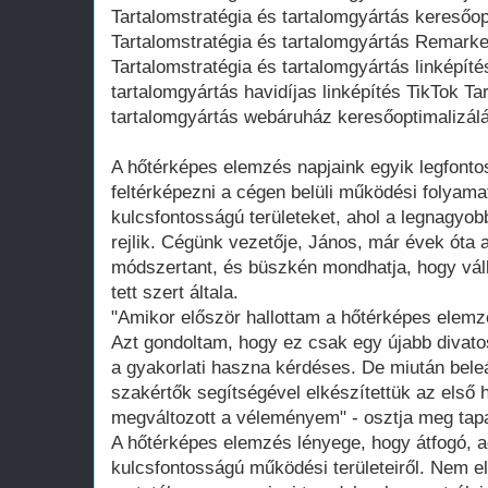
Tartalomstratégia és tartalomgyártás keresőop
Tartalomstratégia és tartalomgyártás Remarket
Tartalomstratégia és tartalomgyártás linképíté
tartalomgyártás havidíjas linképítés TikTok Ta
tartalomgyártás webáruház keresőoptimalizál
A hőtérképes elemzés napjaink egyik legfonto
feltérképezni a cégen belüli működési folyama
kulcsfontosságú területeket, ahol a legnagyo
rejlik. Cégünk vezetője, János, már évek óta a
módszertant, és büszkén mondhatja, hogy vál
tett szert általa.
"Amikor először hallottam a hőtérképes elemzé
Azt gondoltam, hogy ez csak egy újabb diva
a gyakorlati haszna kérdéses. De miután be
szakértők segítségével elkészítettük az első h
megváltozott a véleményem" - osztja meg tapa
A hőtérképes elemzés lényege, hogy átfogó, ad
kulcsfontosságú működési területeiről. Nem e