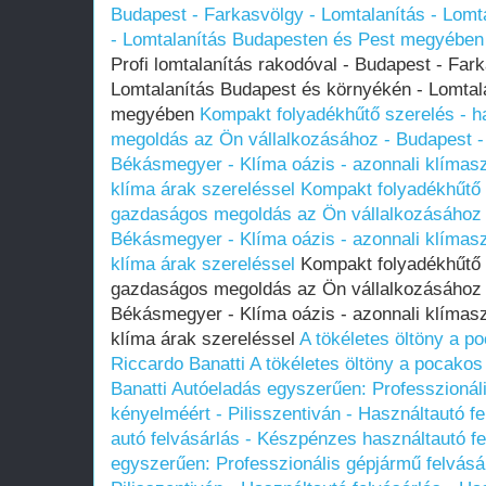
Budapest - Farkasvölgy - Lomtalanítás - Lom
- Lomtalanítás Budapesten és Pest megyében
Profi lomtalanítás rakodóval - Budapest - Fark
Lomtalanítás Budapest és környékén - Lomtal
megyében
Kompakt folyadékhűtő szerelés - 
megoldás az Ön vállalkozásához - Budapest - I
Békásmegyer - Klíma oázis - azonnali klímasze
klíma árak szereléssel
Kompakt folyadékhűtő 
gazdaságos megoldás az Ön vállalkozásához - 
Békásmegyer - Klíma oázis - azonnali klímasze
klíma árak szereléssel
Kompakt folyadékhűtő 
gazdaságos megoldás az Ön vállalkozásához - 
Békásmegyer - Klíma oázis - azonnali klímasze
klíma árak szereléssel
A tökéletes öltöny a p
Riccardo Banatti
A tökéletes öltöny a pocakos
Banatti
Autóeladás egyszerűen: Professzionál
kényelméért - Pilisszentiván - Használtautó fe
autó felvásárlás - Készpénzes használtautó fe
egyszerűen: Professzionális gépjármű felvásá