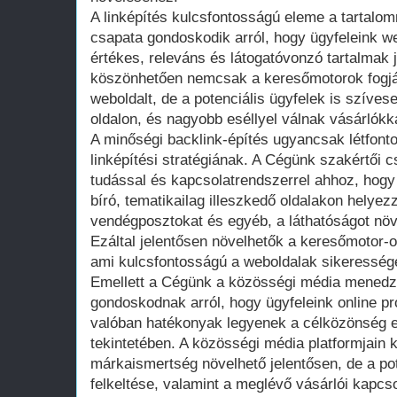
A linképítés kulcsfontosságú eleme a tartalo
csapata gondoskodik arról, hogy ügyfeleink w
értékes, releváns és látogatóvonzó tartalmak
köszönhetően nemcsak a keresőmotorok fogják
weboldalt, de a potenciális ügyfelek is szívese
oldalon, és nagyobb eséllyel válnak vásárlókk
A minőségi backlink-építés ugyancsak létfon
linképítési stratégiának. A Cégünk szakértői 
tudással és kapcsolatrendszerrel ahhoz, hog
bíró, tematikailag illeszkedő oldalakon helyez
vendégposztokat és egyéb, a láthatóságot növ
Ezáltal jelentősen növelhetők a keresőmotor-o
ami kulcsfontosságú a weboldalak sikeresség
Emellett a Cégünk a közösségi média menedzs
gondoskodnak arról, hogy ügyfeleink online pro
valóban hatékonyak legyenek a célközönség e
tekintetében. A közösségi média platformjain
márkaismertség növelhető jelentősen, de a po
felkeltése, valamint a meglévő vásárlói kapcs