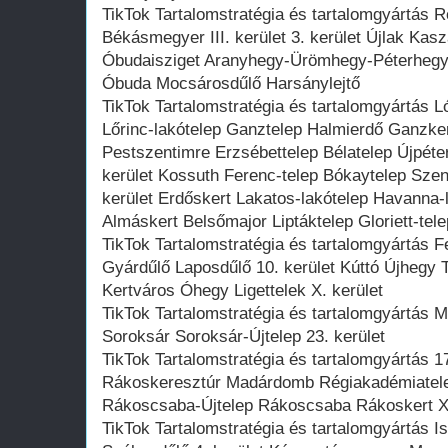
TikTok Tartalomstratégia és tartalomgyártás 
Békásmegyer III. kerület 3. kerület Újlak Ka
Óbudaisziget Aranyhegy-Ürömhegy-Péterheg
Óbuda Mocsárosdűlő Harsánylejtő
TikTok Tartalomstratégia és tartalomgyártás 
Lőrinc-lakótelep Ganztelep Halmierdő Ganzke
Pestszentimre Erzsébettelep Bélatelep Újpéter
kerület Kossuth Ferenc-telep Bókaytelep Szen
kerület Erdőskert Lakatos-lakótelep Havanna-
Almáskert Belsőmajor Liptáktelep Gloriett-tele
TikTok Tartalomstratégia és tartalomgyártás F
Gyárdűlő Laposdűlő 10. kerület Kúttó Újhegy 
Kertváros Óhegy Ligettelek X. kerület
TikTok Tartalomstratégia és tartalomgyártás Mi
Soroksár Soroksár-Újtelep 23. kerület
TikTok Tartalomstratégia és tartalomgyártás 
Rákoskeresztúr Madárdomb Régiakadémiatele
Rákoscsaba-Újtelep Rákoscsaba Rákoskert XVI
TikTok Tartalomstratégia és tartalomgyártás Is