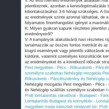
V: Az első mérhető eredmények általában már
jelentkeznek, azonban a keresőoptimalizálás te
kibontakozásához 3-6 hónap szükséges. A G
az eredmények szinte azonnal láthatóak, de 
folyamatos finomhangolást igényel a maximál
K: Milyen gyakran kapunk részletes jelentést
eredményeiről?
V: A kampányok alakulásáról havi részletes ri
tartalmazzák az összes fontos metrikát és az 
kiugró események vagy jelentős változások es
küldünk, valamint személyes konzultációk ker
az eredményeket és a következő időszak strat
Pest megyében - Pécs - Rókusdomb - Páncéls
személyre szabottan
Nehézgép mozgatás Pes
Rókusdomb - Páncélszekrény és Nehézgép szá
Nehézgép mozgatás Pest megyében - Pécs -
és Nehézgép szállítás személyre szabottan
I
Profi lomtalanítás rakodóval - Budapest - Fark
Lomtalanítás Budapest és környékén - Lomtal
megyében
Irodai káoszból rendezett tér: Profi