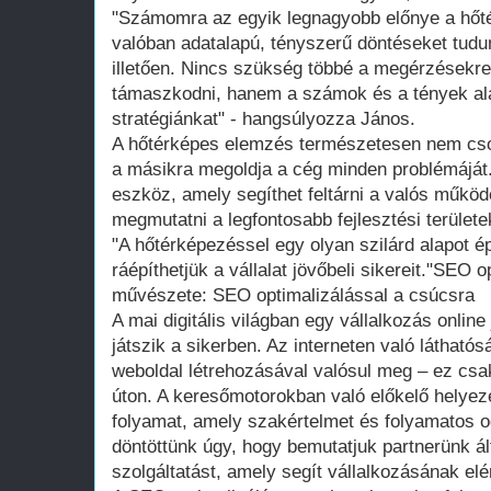
"Számomra az egyik legnagyobb előnye a hőt
valóban adatalapú, tényszerű döntéseket tud
illetően. Nincs szükség többé a megérzésekre
támaszkodni, hanem a számok és a tények alap
stratégiánkat" - hangsúlyozza János.
A hőtérképes elemzés természetesen nem cso
a másikra megoldja a cég minden problémáját.
eszköz, amely segíthet feltárni a valós műkö
megmutatni a legfontosabb fejlesztési terület
"A hőtérképezéssel egy olyan szilárd alapot ép
ráépíthetjük a vállalat jövőbeli sikereit."SEO op
művészete: SEO optimalizálással a csúcsra
A mai digitális világban egy vállalkozás onlin
játszik a sikerben. Az interneten való láthat
weboldal létrehozásával valósul meg – ez csa
úton. A keresőmotorokban való előkelő helyez
folyamat, amely szakértelmet és folyamatos od
döntöttünk úgy, hogy bemutatjuk partnerünk ált
szolgáltatást, amely segít vállalkozásának elér