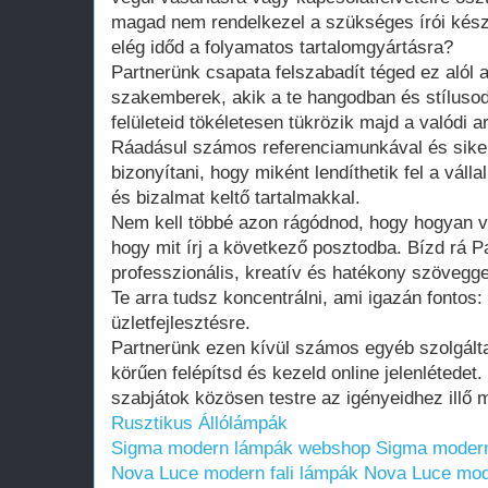
magad nem rendelkezel a szükséges írói kés
elég időd a folyamatos tartalomgyártásra?
Partnerünk csapata felszabadít téged ez alól a
szakemberek, akik a te hangodban és stílusodb
felületeid tökéletesen tükrözik majd a valódi 
Ráadásul számos referenciamunkával és siker
bizonyítani, hogy miként lendíthetik fel a válla
és bizalmat keltő tartalmakkal.
Nem kell többé azon rágódnod, hogy hogyan v
hogy mit írj a következő posztodba. Bízd rá P
professzionális, kreatív és hatékony szöveggel 
Te arra tudsz koncentrálni, ami igazán fontos:
üzletfejlesztésre.
Partnerünk ezen kívül számos egyéb szolgálta
körűen felépítsd és kezeld online jelenlétedet
szabjátok közösen testre az igényeidhez illő 
Rusztikus Állólámpák
Sigma modern lámpák webshop
Sigma moder
Nova Luce modern fali lámpák
Nova Luce mode