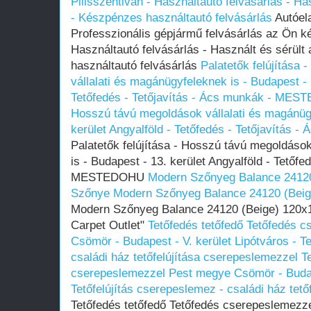
Pilisszentiván - Használtautó felvásárlás - Has
- Készpénzes használtautó felvásárlás
Autóel
Professzionális gépjármű felvásárlás az Ön ké
Használtautó felvásárlás - Használt és sérült
használtautó felvásárlás
Palatetők felújítása
vállalati és magánügyfeleknek is - Budapest - 
Tetőfedés - Tetőjavítás - Ács munkák - ME
Hosszú távú megoldások vállalati és magánügy
kerület Angyalföld - Tetőfedés - Tetőjavítá
Palatetők felújítása - Hosszú távú megoldáso
is - Budapest - 13. kerület Angyalföld - Tetőfe
MESTEDOHU
Modern Szőnyeg Balance 2412
Szőnye
Modern Szőnyeg Balance 24120 (Bei
Modern Szőnyeg Balance 24120 (Beige) 120
Carpet Outlet"
Tetőfedés tetőfedő Tetőfedés 
Csömör - Budapest - V. kerület Lipótváros - T
családi ház tetőfelújítása cserepeslemezzel
T
cserepeslemezzel Pest megye Csömör - Budape
Tetőfelújítás cserepeslemez - családi ház tet
Tetőfedés tetőfedő Tetőfedés cserepeslemez