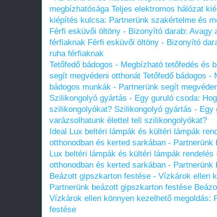
megbízhatósága
Teljes elektromos hálózat kié
kiépítés kulcsa: Partnerünk szakértelme és 
Férfi esküvői öltöny - Bizonyító darab: Avagy 
férfiaknak
Férfi esküvői öltöny - Bizonyító da
ruha férfiaknak
Tetőfedő bádogos - Megbízható tetőfedés és 
segít megvédeni otthonát
Tetőfedő bádogos - 
bádogos munkák - Partnerünk segít megvédeni
Szilikongolyó gyártás - Egy guruló csoda: Hogy
szilikongolyókat?
Szilikongolyó gyártás - Egy
varázsolhatunk élettel teli szilikongolyókat?
Ideal Lux beltéri lámpák és kültéri lámpák re
otthonodban és kerted sarkában - Partnerünk be
Lux beltéri lámpák és kültéri lámpák rendelés
otthonodban és kerted sarkában - Partnerünk be
Beázott gipszkarton festése - Vízkárok ellen
Partnerünk beázott gipszkarton festése
Beázot
Vízkárok ellen könnyen kezelhető megoldás: P
festése