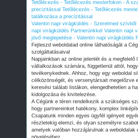
Tetőlécezés - Tetőlécezés mesterfokon - A sz
precizitással
Tetőlécezés - Tetőlécezés meste
találkozása a precizitással
Valentin napi virágküldés - Szerelmed szívből
napi virágküldés Partnerünkkel
Valentin napi 
jövő meglepetése - Valentin napi virágküldés 
Fejleszd weboldalad online láthatóságát a Cég
szolgáltatásaival
Napjainkban az online jelenlét és a megfelelő
vállalkozások számára, függetlenül attól, hog
tevékenykednek. Ahhoz, hogy egy weboldal si
célközönségét, és versenytársait megelőzve e
keresési találati listákon, elengedhetetlen a ha
kidolgozása és kivitelezése.
A Cégünk e téren rendelkezik a szükséges sza
hogy partnereinket hatékony, komplex linképít
Csapatunk minden egyes ügyfél igényeit egyé
részletekig elemzi, és olyan személyre szabo
amelyek valóban hozzájárulnak a weboldalak 
növeléséhez.