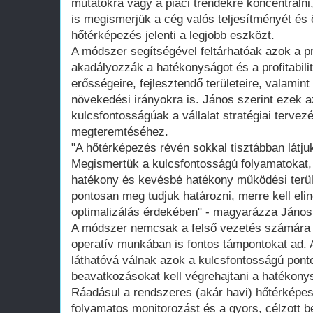
mutatókra vagy a piaci trendekre koncentrálni,
is megismerjük a cég valós teljesítményét és
hőtérképezés jelenti a legjobb eszközt.
A módszer segítségével feltárhatóak azok a 
akadályozzák a hatékonyságot és a profitabili
erősségeire, fejlesztendő területeire, valamint
növekedési irányokra is. János szerint ezek a
kulcsfontosságúak a vállalat stratégiai terve
megteremtéséhez.
"A hőtérképezés révén sokkal tisztábban látju
Megismertük a kulcsfontosságú folyamatokat,
hatékony és kevésbé hatékony működési terül
pontosan meg tudjuk határozni, merre kell el
optimalizálás érdekében" - magyarázza János
A módszer nemcsak a felső vezetés számára 
operatív munkában is fontos támpontokat ad. 
láthatóvá válnak azok a kulcsfontosságú ponto
beavatkozásokat kell végrehajtani a hatékon
Ráadásul a rendszeres (akár havi) hőtérképes
folyamatos monitorozást és a gyors, célzott 