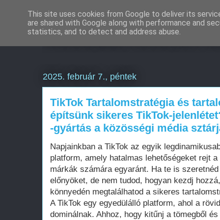
This site uses cookies from Google to deliver its servic
are shared with Google along with performance and secu
Weboldal készítés B
statistics, and to detect and address abuse.
2025. február 7., péntek
TikTok Tartalomstratégia és tart
építsünk sikeres TikTok-jelenlétet
-gyártás a közösségi média sztárj
Napjainkban a TikTok az egyik legdinamikusa
platform, amely hatalmas lehetőségeket rejt a
márkák számára egyaránt. Ha te is szeretnéd k
előnyöket, de nem tudod, hogyan kezdj hozzá,
könnyedén megtalálhatod a sikeres tartalomstr
A TikTok egy egyedülálló platform, ahol a rövi
dominálnak. Ahhoz, hogy kitűnj a tömegből és e