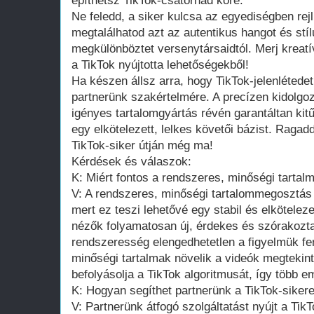
építhetsz TikTok-csatornád köré.
Ne feledd, a siker kulcsa az egyediségben rej
megtalálhatod azt az autentikus hangot és stí
megkülönböztet versenytársaidtól. Merj kreat
a TikTok nyújtotta lehetőségekből!
Ha készen állsz arra, hogy TikTok-jelenlétede
partnerünk szakértelmére. A precízen kidolgoz
igényes tartalomgyártás révén garantáltan kit
egy elkötelezett, lelkes követői bázist. Ragadd
TikTok-siker útján még ma!
Kérdések és válaszok:
K: Miért fontos a rendszeres, minőségi tartal
V: A rendszeres, minőségi tartalommegosztás
mert ez teszi lehetővé egy stabil és elköteleze
nézők folyamatosan új, érdekes és szórakozta
rendszeresség elengedhetetlen a figyelmük fe
minőségi tartalmak növelik a videók megtekinté
befolyásolja a TikTok algoritmusát, így több e
K: Hogyan segíthet partnerünk a TikTok-siker
V: Partnerünk átfogó szolgáltatást nyújt a TikT