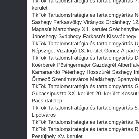
TikTok Tartalomstratégia és tartalomgyártás 7.
kerület
TikTok Tartalomstratégia és tartalomgyártás 
Sashegy Farkasvölgy Virányos Orbánhegy 12. 
Magasút Mártonhegy XII. kerület Széchenyihe
Jánoshegy Svábhegy Farkasrét Kissvábhegy
TikTok Tartalomstratégia és tartalomgyártás Újl
Népsziget Vizafogó 13. kerület Göncz Árpád 
TikTok Tartalomstratégia és tartalomgyártás 
Kőérberek Pösingermajor Gazdagrét Albertfalv
Kamaraerdő Péterhegy Hosszúrét Sashegy Inf
Őrmező Szentimreváros Madárhegy Spanyolré
TikTok Tartalomstratégia és tartalomgyártás 
Gubacsipuszta XX. kerület 20. kerület Kossut
Pacsirtatelep
TikTok Tartalomstratégia és tartalomgyártás 5.
Lipótváros
TikTok Tartalomstratégia és tartalomgyártás Te
TikTok Tartalomstratégia és tartalomgyártás R
Pestújhely XV. kerület