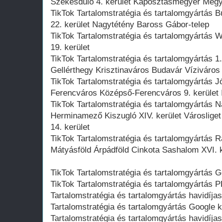
Székesdűlő 4. kerület Káposztásmegyer Megy
TikTok Tartalomstratégia és tartalomgyártás B
22. kerület Nagytétény Baross Gábor-telep
TikTok Tartalomstratégia és tartalomgyártás W
19. kerület
TikTok Tartalomstratégia és tartalomgyártás 1.
Gellérthegy Krisztinaváros Budavár Víziváros
TikTok Tartalomstratégia és tartalomgyártás Jó
Ferencváros Középső-Ferencváros 9. kerület 
TikTok Tartalomstratégia és tartalomgyártás 
Herminamező Kiszugló XIV. kerület Városlige
14. kerület
TikTok Tartalomstratégia és tartalomgyártás 
Mátyásföld Árpádföld Cinkota Sashalom XVI. k
TikTok Tartalomstratégia és tartalomgyártás 
TikTok Tartalomstratégia és tartalomgyártás
Tartalomstratégia és tartalomgyártás havidíja
Tartalomstratégia és tartalomgyártás Google
Tartalomstratégia és tartalomgyártás havidíjas