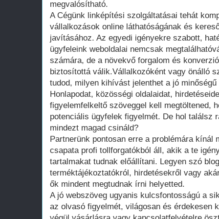
megvalósítható.
A Cégünk linképítési szolgáltatásai tehát ko
vállalkozások online láthatóságának és keres
javításához. Az egyedi igényekre szabott, h
ügyfeleink weboldalai nemcsak megtalálhatóv
számára, de a növekvő forgalom és konverzió 
biztosítottá válik.Vállalkozóként vagy önálló 
tudod, milyen kihívást jelenthet a jó minőségű 
Honlapodat, közösségi oldalaidat, hirdetéseide
figyelemfelkeltő szöveggel kell megtöltened, 
potenciális ügyfelek figyelmét. De hol találsz 
mindezt magad csináld?
Partnerünk pontosan erre a problémára kínál
csapata profi tollforgatókból áll, akik a te igén
tartalmakat tudnak előállítani. Legyen szó blo
terméktájékoztatókról, hirdetésekről vagy aká
ők mindent megtudnak írni helyetted.
A jó webszöveg ugyanis kulcsfontosságú a sike
az olvasó figyelmét, világosan és érdekesen 
végül vásárlásra vagy kapcsolatfelvételre ösz