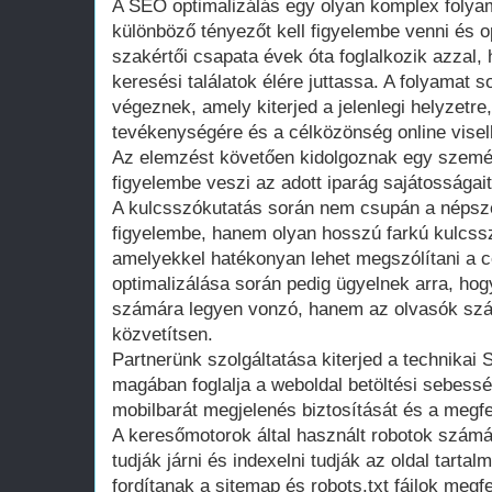
A SEO optimalizálás egy olyan komplex foly
különböző tényezőt kell figyelembe venni és o
szakértői csapata évek óta foglalkozik azzal, 
keresési találatok élére juttassa. A folyamat 
végeznek, amely kiterjed a jelenlegi helyzetre
tevékenységére és a célközönség online visel
Az elemzést követően kidolgoznak egy személy
figyelembe veszi az adott iparág sajátosságait 
A kulcsszókutatás során nem csupán a népsze
figyelembe, hanem olyan hosszú farkú kulcss
amelyekkel hatékonyan lehet megszólítani a c
optimalizálása során pedig ügyelnek arra, ho
számára legyen vonzó, hanem az olvasók szám
közvetítsen.
Partnerünk szolgáltatása kiterjed a technikai 
magában foglalja a weboldal betöltési sebessé
mobilbarát megjelenés biztosítását és a megfel
A keresőmotorok által használt robotok számá
tudják járni és indexelni tudják az oldal tartal
fordítanak a sitemap és robots.txt fájlok megfel