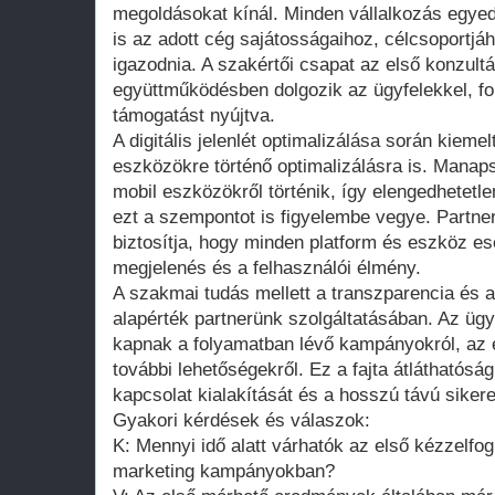
megoldásokat kínál. Minden vállalkozás egyedi
is az adott cég sajátosságaihoz, célcsoportjáh
igazodnia. A szakértői csapat az első konzult
együttműködésben dolgozik az ügyfelekkel, fo
támogatást nyújtva.
A digitális jelenlét optimalizálása során kiemel
eszközökre történő optimalizálásra is. Manap
mobil eszközökről történik, így elengedhetetle
ezt a szempontot is figyelembe vegye. Partne
biztosítja, hogy minden platform és eszköz es
megjelenés és a felhasználói élmény.
A szakmai tudás mellett a transzparencia és 
alapérték partnerünk szolgáltatásában. Az ügy
kapnak a folyamatban lévő kampányokról, az 
további lehetőségekről. Ez a fajta átláthatóság
kapcsolat kialakítását és a hosszú távú sike
Gyakori kérdések és válaszok:
K: Mennyi idő alatt várhatók az első kézzelf
marketing kampányokban?