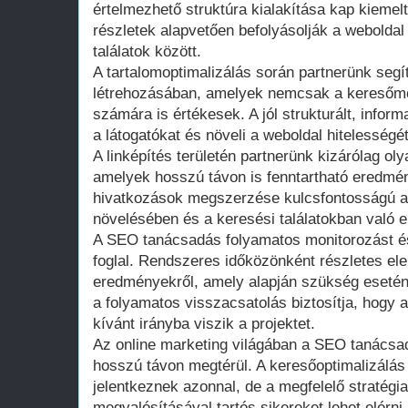
értelmezhető struktúra kialakítása kap kiemelt
részletek alapvetően befolyásolják a weboldal
találatok között.
A tartalomoptimalizálás során partnerünk segí
létrehozásában, amelyek nemcsak a keresőm
számára is értékesek. A jól strukturált, inform
a látogatókat és növeli a weboldal hitelesség
A linképítés területén partnerünk kizárólag o
amelyek hosszú távon is fenntartható eredmé
hivatkozások megszerzése kulcsfontosságú a
növelésében és a keresési találatokban való e
A SEO tanácsadás folyamatos monitorozást és
foglal. Rendszeres időközönként részletes ele
eredményekről, amely alapján szükség esetén 
a folyamatos visszacsatolás biztosítja, hogy 
kívánt irányba viszik a projektet.
Az online marketing világában a SEO tanácsa
hosszú távon megtérül. A keresőoptimalizálá
jelentkeznek azonnal, de a megfelelő stratégi
megvalósításával tartós sikereket lehet elérni