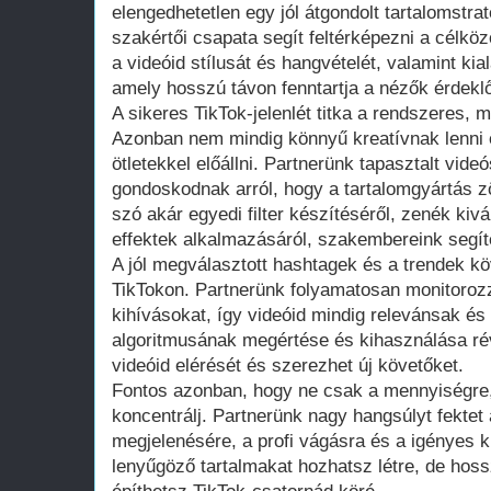
elengedhetetlen egy jól átgondolt tartalomstra
szakértői csapata segít feltérképezni a célkö
a videóid stílusát és hangvételét, valamint kia
amely hosszú távon fenntartja a nézők érdekl
A sikeres TikTok-jelenlét titka a rendszeres, 
Azonban nem mindig könnyű kreatívnak lenni 
ötletekkel előállni. Partnerünk tapasztalt vide
gondoskodnak arról, hogy a tartalomgyártás 
szó akár egyedi filter készítéséről, zenék kiv
effektek alkalmazásáról, szakembereink segíten
A jól megválasztott hashtagek és a trendek k
TikTokon. Partnerünk folyamatosan monitorozz
kihívásokat, így videóid mindig relevánsak és
algoritmusának megértése és kihasználása ré
videóid elérését és szerezhet új követőket.
Fontos azonban, hogy ne csak a mennyiségre
koncentrálj. Partnerünk nagy hangsúlyt fektet 
megjelenésére, a profi vágásra és a igényes k
lenyűgöző tartalmakat hozhatsz létre, de hoss