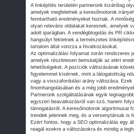
A linképítés területén partnerünk kizárólag o
amelyek megfelelnek a keresőmotorok irányel
fenntartható eredményeket hoznak. A minőségi
olyan releváns oldalakat keresnek, amelyek va
adott iparágban. A vendégblogolás és PR cikk
hangsúlyt fektetnek a természetes linképítésr
tartalom által vonzza a hivatkozásokat.
Az optimalizálási folyamat során rendszeres j
amelyek részletesen bemutatják az elért ered
lehetőségeket. A pozíciók változásának követé
figyelemmel kísérnek, mint a látogatottság növ
vagy a visszafordulási arány változása. Ezek 
finomhangolásában és a még jobb eredmények
Partnerünk szolgáltatásának egyik legnagyob
egyszeri beavatkozásról van szó, hanem folya
támogatásról. A keresőmotorok algoritmusai f
trendek jelennek meg, és a versenytársak is fej
Ezért fontos, hogy a SEO optimalizálás egy á
reagál ezekre a változásokra és mindig a le