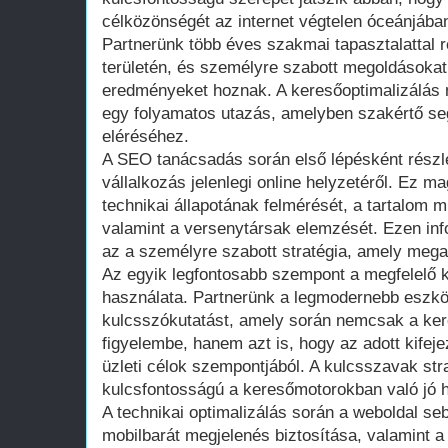
célközönségét az internet végtelen óceánjába
Partnerünk több éves szakmai tapasztalattal
területén, és személyre szabott megoldásokat
eredményeket hoznak. A keresőoptimalizálás 
egy folyamatos utazás, amelyben szakértő se
eléréséhez.
A SEO tanácsadás során első lépésként részl
vállalkozás jelenlegi online helyzetéről. Ez m
technikai állapotának felmérését, a tartalom 
valamint a versenytársak elemzését. Ezen inf
az a személyre szabott stratégia, amely mega
Az egyik legfontosabb szempont a megfelelő 
használata. Partnerünk a legmodernebb eszk
kulcsszókutatást, amely során nemcsak a ker
figyelembe, hanem azt is, hogy az adott kife
üzleti célok szempontjából. A kulcsszavak str
kulcsfontosságú a keresőmotorokban való jó 
A technikai optimalizálás során a weboldal se
mobilbarát megjelenés biztosítása, valamint