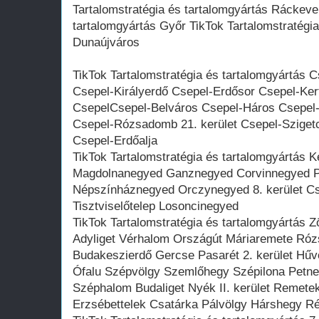
Tartalomstratégia és tartalomgyártás Ráckeve
tartalomgyártás Győr TikTok Tartalomstratégia
Dunaújváros
TikTok Tartalomstratégia és tartalomgyártás C
Csepel-Királyerdő Csepel-Erdősor Csepel-Ker
CsepelCsepel-Belváros Csepel-Háros Csepel-
Csepel-Rózsadomb 21. kerület Csepel-Szigetc
Csepel-Erdőalja
TikTok Tartalomstratégia és tartalomgyártás Ke
Magdolnanegyed Ganznegyed Corvinnegyed P
Népszínháznegyed Orczynegyed 8. kerület 
Tisztviselőtelep Losoncinegyed
TikTok Tartalomstratégia és tartalomgyártás 
Adyliget Vérhalom Országút Máriaremete Róz
Budakeszierdő Gercse Pasarét 2. kerület Hűv
Ófalu Szépvölgy Szemlőhegy Szépilona Petneh
Széphalom Budaliget Nyék II. kerület Remete
Erzsébettelek Csatárka Pálvölgy Hárshegy R