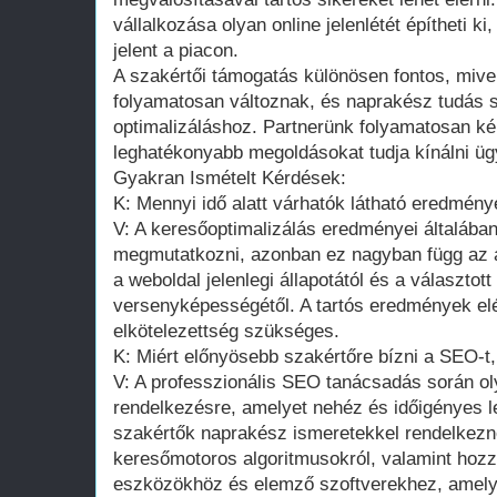
vállalkozása olyan online jelenlétét építheti k
jelent a piacon.
A szakértői támogatás különösen fontos, mive
folyamatosan változnak, és naprakész tudás 
optimalizáláshoz. Partnerünk folyamatosan ké
leghatékonyabb megoldásokat tudja kínálni üg
Gyakran Ismételt Kérdések:
K: Mennyi idő alatt várhatók látható eredmé
V: A keresőoptimalizálás eredményei általába
megmutatkozni, azonban ez nagyban függ az a
a weboldal jelenlegi állapotától és a választot
versenyképességétől. A tartós eredmények el
elkötelezettség szükséges.
K: Miért előnyösebb szakértőre bízni a SEO-t
V: A professzionális SEO tanácsadás során oly
rendelkezésre, amelyet nehéz és időigényes le
szakértők naprakész ismeretekkel rendelkezn
keresőmotoros algoritmusokról, valamint hozz
eszközökhöz és elemző szoftverekhez, amely