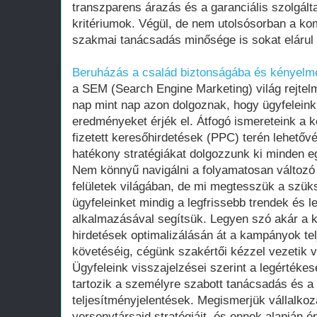
transzparens árazás és a garanciális szolgált
kritériumok. Végül, de nem utolsósorban a k
szakmai tanácsadás minősége is sokat elárul
Beruházás a család biztonságába és kényelm
a SEM (Search Engine Marketing) világ rejtelm
nap mint nap azon dolgoznak, hogy ügyfeleink
eredményeket érjék el. Átfogó ismereteink a 
fizetett keresőhirdetések (PPC) terén lehetőv
hatékony stratégiákat dolgozzunk ki minden e
Nem könnyű navigálni a folyamatosan változó
felületek világában, de mi megtesszük a szük
ügyfeleinket mindig a legfrissebb trendek és l
alkalmazásával segítsük. Legyen szó akár a k
hirdetések optimalizálásán át a kampányok t
követéséig, cégünk szakértői kézzel vezetik v
Ügyfeleink visszajelzései szerint a legértéke
tartozik a személyre szabott tanácsadás és a
teljesítményjelentések. Megismerjük vállalko
versenytársaid stratégiáit, és ennek alapján 