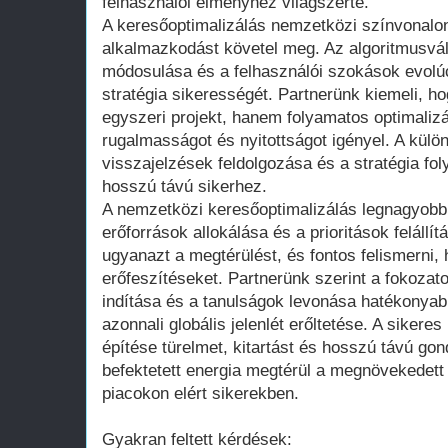
felhasználói élményhez világszerte.
A keresőoptimalizálás nemzetközi színvonalon
alkalmazkodást követel meg. Az algoritmusvá
módosulása és a felhasználói szokások evolúc
stratégia sikerességét. Partnerünk kiemeli,
egyszeri projekt, hanem folyamatos optimalizá
rugalmasságot és nyitottságot igényel. A külö
visszajelzések feldolgozása és a stratégia f
hosszú távú sikerhez.
A nemzetközi keresőoptimalizálás legnagyobb 
erőforrások allokálása és a prioritások feláll
ugyanazt a megtérülést, és fontos felismerni,
erőfeszítéseket. Partnerünk szerint a fokozato
indítása és a tanulságok levonása hatékonyab
azonnali globális jelenlét erőltetése. A siker
építése türelmet, kitartást és hosszú távú gon
befektetett energia megtérül a megnövekedett 
piacokon elért sikerekben.
Gyakran feltett kérdések: