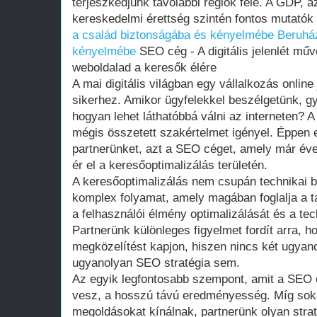
terjeszkedjünk távolabbi régiók felé. A GDP, a
kereskedelmi érettség szintén fontos mutatók
a család biztonságába és kényelmébe
Beruhá
kényelmébe
SEO cég - A digitális jelenlét mű
weboldalad a keresők élére
A mai digitális világban egy vállalkozás online
sikerhez. Amikor ügyfelekkel beszélgetünk, gy
hogyan lehet láthatóbbá válni az interneten? 
mégis összetett szakértelmet igényel. Éppen 
partnerünket, azt a SEO céget, amely már év
ér el a keresőoptimalizálás területén.
A keresőoptimalizálás nem csupán technikai b
komplex folyamat, amely magában foglalja a t
a felhasználói élmény optimalizálását és a tech
Partnerünk különleges figyelmet fordít arra, h
megközelítést kapjon, hiszen nincs két ugyano
ugyanolyan SEO stratégia sem.
Az egyik legfontosabb szempont, amit a SEO
vesz, a hosszú távú eredményesség. Míg sok
megoldásokat kínálnak, partnerünk olyan strat