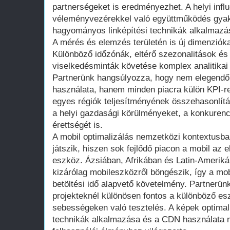
partnerségeket is eredményezhet. A helyi infl
véleményvezérekkel való együttműködés gyak
hagyományos linképítési technikák alkalmazá
A mérés és elemzés területén is új dimenziók
Különböző időzónák, eltérő szezonalitások és 
viselkedésminták követése komplex analitikai 
Partnerünk hangsúlyozza, hogy nem elegendő 
használata, hanem minden piacra külön KPI-rend
egyes régiók teljesítményének összehasonlítá
a helyi gazdasági körülményeket, a konkurenc
érettségét is.
A mobil optimalizálás nemzetközi kontextusba
játszik, hiszen sok fejlődő piacon a mobil az e
eszköz. Ázsiában, Afrikában és Latin-Ameriká
kizárólag mobileszközről böngészik, így a mo
betöltési idő alapvető követelmény. Partnerün
projekteknél különösen fontos a különböző es
sebességeken való tesztelés. A képek optimali
technikák alkalmazása és a CDN használata m