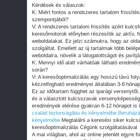
Kérdések és válaszok:
K: Miért fontos a rendszeres tartalom frissíté
szempontjából?
V: A rendszeres tartalom frissítés azért kulcs
keresőmotorok előnyben részesítik az aktív, f
weboldalakat. Ez jelzi számukra, hogy az olda
szolgáltat. Emellett az új tartalmak több belép
weboldalra, növelik a látogatottságot és javítjá
K: Mennyi idő alatt várhatóak látható eredmén
során?
V: A keresőoptimalizálás egy hosszú távú fol
kézzelfogható eredményei általában 3-6 hóna
Ez az időtartam függhet az iparági versenytől, 
és a választott kulcsszavak versenyképességét
eredmények elérése gyakran 6-12 hónapot is 
család biztonságába és kényelmébe
Beruházá
kényelmébe
Megtalálni a keresési siker kulcsá
keresőoptimalizálás Cégünk szolgáltatásával
A mai világban, ahol az online jelenlét egyre f