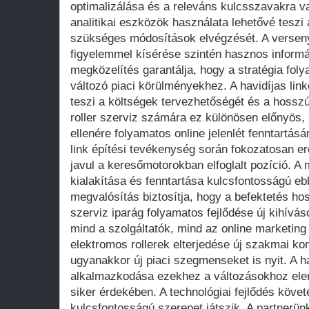
optimalizálása és a releváns kulcsszavakra va
analitikai eszközök használata lehetővé teszi
szükséges módosítások elvégzését. A versen
figyelemmel kísérése szintén hasznos informá
megközelítés garantálja, hogy a stratégia fo
változó piaci körülményekhez. A havidíjas lin
teszi a költségek tervezhetőségét és a hosszú 
roller szerviz számára ez különösen előnyös,
ellenére folyamatos online jelenlét fenntartá
link építési tevékenység során fokozatosan er
javul a keresőmotorokban elfoglalt pozíció. A
kialakítása és fenntartása kulcsfontosságú e
megvalósítás biztosítja, hogy a befektetés hos
szerviz iparág folyamatos fejlődése új kihívá
mind a szolgáltatók, mind az online marketi
elektromos rollerek elterjedése új szakmai ko
ugyanakkor új piaci szegmenseket is nyit. A ha
alkalmazkodása ezekhez a változásokhoz ele
siker érdekében. A technológiai fejlődés követ
kulcsfontosságú szerepet játszik. A partnerü