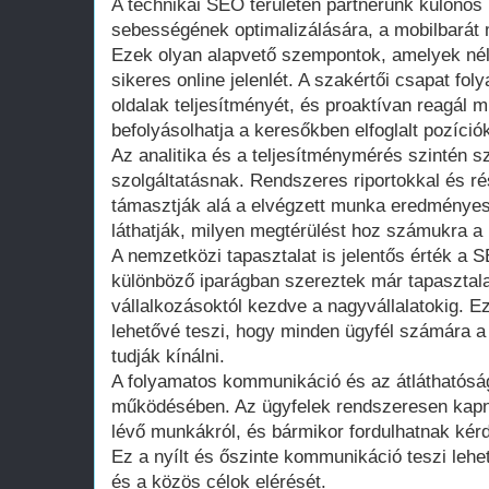
A technikai SEO területén partnerünk különös 
sebességének optimalizálására, a mobilbarát 
Ezek olyan alapvető szempontok, amelyek nél
sikeres online jelenlét. A szakértői csapat f
oldalak teljesítményét, és proaktívan reagál 
befolyásolhatja a keresőkben elfoglalt pozíciók
Az analitika és a teljesítménymérés szintén s
szolgáltatásnak. Rendszeres riportokkal és r
támasztják alá a elvégzett munka eredményes
láthatják, milyen megtérülést hoz számukra a b
A nemzetközi tapasztalat is jelentős érték 
különböző iparágban szereztek már tapasztal
vállalkozásoktól kezdve a nagyvállalatokig. E
lehetővé teszi, hogy minden ügyfél számára 
tudják kínálni.
A folyamatos kommunikáció és az átláthatóság
működésében. Az ügyfelek rendszeresen kapna
lévő munkákról, és bármikor fordulhatnak kér
Ez a nyílt és őszinte kommunikáció teszi leh
és a közös célok elérését.