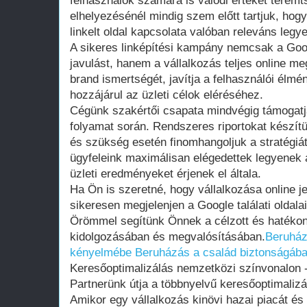
felhasználók számára is valódi értéket teremt
elhelyezésénél mindig szem előtt tartjuk, hogy
linkelt oldal kapcsolata valóban releváns legy
A sikeres linképítési kampány nemcsak a Goo
javulást, hanem a vállalkozás teljes online meg
brand ismertségét, javítja a felhasználói élm
hozzájárul az üzleti célok eléréséhez.
Cégünk szakértői csapata mindvégig támogatja 
folyamat során. Rendszeres riportokat készít
és szükség esetén finomhangoljuk a stratégiát
ügyfeleink maximálisan elégedettek legyenek a
üzleti eredményeket érjenek el általa.
Ha Ön is szeretné, hogy vállalkozása online j
sikeresen megjelenjen a Google találati oldal
Örömmel segítünk Önnek a célzott és hatékony
kidolgozásában és megvalósításában.
Beruház
kényelmébe
Beruházás a család biztonságáb
Keresőoptimalizálás nemzetközi színvonalon -
Partnerünk útja a többnyelvű keresőoptimaliz
Amikor egy vállalkozás kinövi hazai piacát és