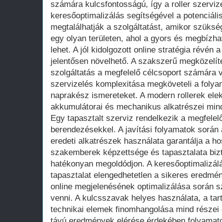
számára kulcsfontosságú, így a roller szervi
keresőoptimalizálás segítségével a potenciál
megtalálhatják a szolgáltatást, amikor szüksé
egy olyan területen, ahol a gyors és megbízha
lehet. A jól kidolgozott online stratégia révén 
jelentősen növelhető. A szakszerű megközelíté
szolgáltatás a megfelelő célcsoport számára vá
szervizelés komplexitása megköveteli a folya
naprakész ismereteket. A modern rollerek elek
akkumulátorai és mechanikus alkatrészei mind
Egy tapasztalt szerviz rendelkezik a megfelel
berendezésekkel. A javítási folyamatok során
eredeti alkatrészek használata garantálja a 
szakemberek képzettsége és tapasztalata biz
hatékonyan megoldódjon. A keresőoptimalizálá
tapasztalat elengedhetetlen a sikeres eredmén
online megjelenésének optimalizálása során s
venni. A kulcsszavak helyes használata, a tart
technikai elemek finomhangolása mind részei
távú eredmények elérése érdekében folyamat