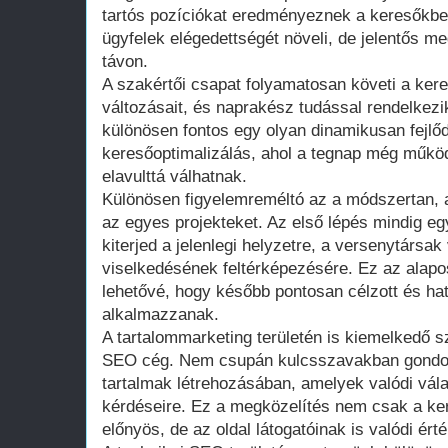
tartós pozíciókat eredményeznek a keresőkbe
ügyfelek elégedettségét növeli, de jelentős me
távon.
A szakértői csapat folyamatosan követi a ker
változásait, és naprakész tudással rendelkezi
különösen fontos egy olyan dinamikusan fejlőd
keresőoptimalizálás, ahol a tegnap még műk
elavulttá válhatnak.
Különösen figyelemreméltó az a módszertan, a
az egyes projekteket. Az első lépés mindig e
kiterjed a jelenlegi helyzetre, a versenytársa
viselkedésének feltérképezésére. Ez az alapo
lehetővé, hogy később pontosan célzott és ha
alkalmazzanak.
A tartalommarketing területén is kiemelkedő 
SEO cég. Nem csupán kulcsszavakban gondol
tartalmak létrehozásában, amelyek valódi vál
kérdéseire. Ez a megközelítés nem csak a k
előnyös, de az oldal látogatóinak is valódi ért