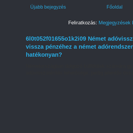
Újabb bejegyzés
Főoldal
Feliratkozás:
Megjegyzések 
6l0t052f01655o1k2i09 Német adóvissza
vissza pénzéhez a német adórendszer
hatékonyan?
Németországban dolgozó külföldiek számára gya
adóvisszatérítés lehetősége, pedig jelentős össz