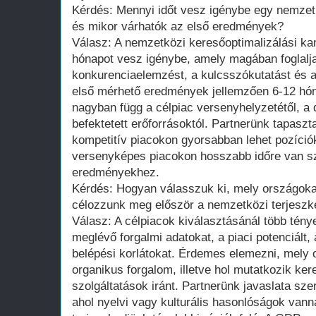
Kérdés: Mennyi időt vesz igénybe egy nemze
és mikor várhatók az első eredmények?
Válasz: A nemzetközi keresőoptimalizálási ka
hónapot vesz igénybe, amely magában foglalja
konkurenciaelemzést, a kulcsszókutatást és a
első mérhető eredmények jellemzően 6-12 hón
nagyban függ a célpiac versenyhelyzetétől, a 
befektetett erőforrásoktól. Partnerünk tapaszt
kompetitív piacokon gyorsabban lehet pozíciók
versenyképes piacokon hosszabb időre van sz
eredményekhez.
Kérdés: Hogyan válasszuk ki, mely országokat
célozzunk meg először a nemzetközi terjesz
Válasz: A célpiacok kiválasztásánál több ténye
meglévő forgalmi adatokat, a piaci potenciált,
belépési korlátokat. Érdemes elemezni, mely 
organikus forgalom, illetve hol mutatkozik ke
szolgáltatások iránt. Partnerünk javaslata sze
ahol nyelvi vagy kulturális hasonlóságok van