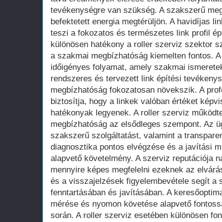
tevékenységre van szükség. A szakszerű megk
befektetett energia megtérüljön. A havidíjas li
teszi a fokozatos és természetes link profil é
különösen hatékony a roller szerviz szektor sz
a szakmai megbízhatóság kiemelten fontos. A
időigényes folyamat, amely szakmai ismeretek
rendszeres és tervezett link építési tevékenys
megbízhatóság fokozatosan növekszik. A prof
biztosítja, hogy a linkek valóban értéket képv
hatékonyak legyenek. A roller szerviz működt
megbízhatóság az elsődleges szempont. Az üg
szakszerű szolgáltatást, valamint a transpar
diagnosztika pontos elvégzése és a javítási 
alapvető követelmény. A szerviz reputációja n
mennyire képes megfelelni ezeknek az elvárás
és a visszajelzések figyelembevétele segít a 
fenntartásában és javításában. A keresőopti
mérése és nyomon követése alapvető fontossá
során. A roller szerviz esetében különösen fo