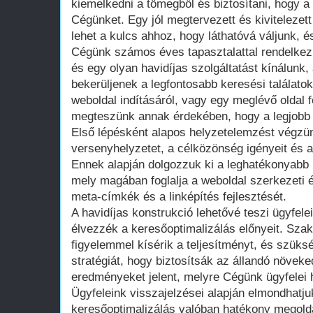
kiemelkedni a tömegből és biztosítani, hogy a 
Cégünket. Egy jól megtervezett és kivitelezett
lehet a kulcs ahhoz, hogy láthatóvá váljunk, é
Cégünk számos éves tapasztalattal rendelkezi
és egy olyan havidíjas szolgáltatást kínálunk,
bekerüljenek a legfontosabb keresési találato
weboldal indításáról, vagy egy meglévő oldal f
megteszünk annak érdekében, hogy a legjobb 
Első lépésként alapos helyzetelemzést végzün
versenyhelyzetet, a célközönség igényeit és 
Ennek alapján dolgozzuk ki a leghatékonyabb k
mely magában foglalja a weboldal szerkezeti és
meta-címkék és a linképítés fejlesztését.
A havidíjas konstrukció lehetővé teszi ügyfe
élvezzék a keresőoptimalizálás előnyeit. Sza
figyelemmel kísérik a teljesítményt, és szüks
stratégiát, hogy biztosítsák az állandó növeke
eredményeket jelent, melyre Cégünk ügyfelei 
Ügyfeleink visszajelzései alapján elmondhatju
keresőoptimalizálás valóban hatékony megoldá