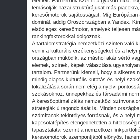
elemek. Partnerünk szerint a gyakori hiba, ho
lemásolják hazai struktúrájukat más piacokra,
keresőmotorok sajátosságait. Míg Európában
dominál, addig Oroszországban a Yandex, Kín
elsődleges keresőmotor, amelyek teljesen má
rankingfaktorokkal dolgoznak.
A tartalomstratégia nemzetközi szinten való k
venni a kulturális érzékenységeket és a helyi 
országban működik, az máshol akár sértő vagy 
elemek, színek, képek választása ugyanolyan
tartalom. Partnerünk kiemeli, hogy a sikere
mindig alapos kulturális kutatás és helyi szak
lokalizálása során nem elég a nyelvi pontossá
szokásokhoz, ünnepekhez és társadalmi normá
A keresőoptimalizálás nemzetközi színvonalon
stratégiák újragondolását is. Minden ország
számítanak tekintélyes forrásnak, és a helyi 
kapcsolatépítés elengedhetetlen a hitelesség
tapasztalatai szerint a nemzetközi linkportfól
keresőmotorok szempontjából előnyös, hanem v