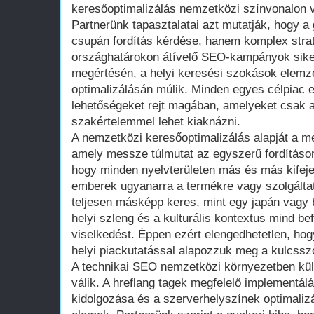
keresőoptimalizálás nemzetközi színvonalon v
Partnerünk tapasztalatai azt mutatják, hogy a 
csupán fordítás kérdése, hanem komplex strat
országhatárokon átívelő SEO-kampányok siker
megértésén, a helyi keresési szokások elemz
optimalizálásán múlik. Minden egyes célpiac 
lehetőségeket rejt magában, amelyeket csak a
szakértelemmel lehet kiaknázni.
A nemzetközi keresőoptimalizálás alapját a m
amely messze túlmutat az egyszerű fordításo
hogy minden nyelvterületen más és más kifej
emberek ugyanarra a termékre vagy szolgálta
teljesen másképp keres, mint egy japán vagy b
helyi szleng és a kulturális kontextus mind be
viselkedést. Éppen ezért elengedhetetlen, ho
helyi piackutatással alapozzuk meg a kulcsszó
A technikai SEO nemzetközi környezetben kül
válik. A hreflang tagek megfelelő implementál
kidolgozása és a szerverhelyszínek optimaliz