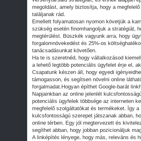
megoldást, amely biztosítja, hogy a megfelel
találjanak rád.
Emellett folyamatosan nyomon követjük a k
szükség esetén finomhangoljuk a stratégiát, 
megtérülést. Büszkék vagyunk arra, hogy ügy
forgalomnövekedést és 25%-os költséghatéko
tanácsadásunkat követően.
Ha te is szeretnéd, hogy vállalkozásod kiemel
a lehető legtöbb potenciális ügyfelet érje el, 
Csapatunk készen áll, hogy egyedi igényeidh
támogasson, és segítsen növelni online látha
forgalmadat.Hogyan építhet Google-barát link
Napjainkban az online jelenlét kulcsfontossá
potenciális ügyfelek többsége az interneten 
megfelelő szolgáltatókat és termékeket. Így a
kulcsfontosságú szerepet játszanak abban, ho
online térben. Egy jól megtervezett és kivitelez
segíthet abban, hogy jobban pozicionáljuk magu
A linképítés lényege, hogy más, releváns és hi