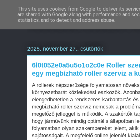
This site uses cookies from Google to deliver its servic
are shared with Google along with performance and secu
Weboldal készítés B
statistics, and to detect and address abuse.
2025. november 27., csütörtök
6l0t052e0a5u5o1o2c0e Roller sz
egy megbízható roller szerviz a 
A rollerek népszerűsége folyamatosan növeksz
környezetbarát közlekedési eszközök. Azonban
elengedhetetlen a rendszeres karbantartás és
megbízható roller szerviz nemcsak a problé
megelőző jelleggel is működik. A szakértők tap
hogy járművünk mindig optimális állapotban l
folyamatban olyan szakembereket jelent, akik 
sajátosságait. A megfelelő online jelenlét kial