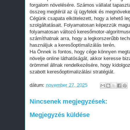
forgalom növelésére. Számos vállalat tapaszta
összeg megtérül az új ügyfelek és megnöveke
Cégünk csapata elkötelezett, hogy a lehető l
szolgáltatásait. Folyamatosan képezzük magun
folyamatosan változó keresőmotor-algoritmuso
számíthatnak arra, hogy a legkorszerűbb tec
használjuk a keresőoptimalizálás terén.
Ha Önnek is fontos, hogy cége könnyen megtal
növelje online láthatóságát, akkor keresse b
örömmel állnak rendelkezésére, hogy kidolgo
szabott keresőoptimalizálási stratégiát.
dátum:
november 27, 2025
Nincsenek megjegyzések:
Megjegyzés küldése