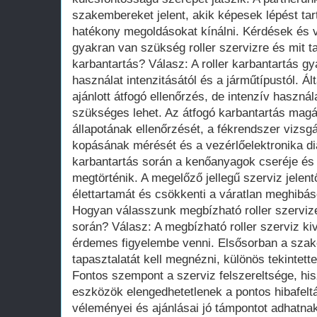
szakembereket jelent, akik képesek lépést tar
hatékony megoldásokat kínálni. Kérdések és 
gyakran van szükség roller szervizre és mit t
karbantartás? Válasz: A roller karbantartás g
használat intenzitásától és a járműtípustól. Á
ajánlott átfogó ellenőrzés, de intenzív használ
szükséges lehet. Az átfogó karbantartás magá
állapotának ellenőrzését, a fékrendszer vizsg
kopásának mérését és a vezérlőelektronika di
karbantartás során a kenőanyagok cseréje és
megtörténik. A megelőző jellegű szerviz jelen
élettartamát és csökkenti a váratlan meghibá
Hogyan válasszunk megbízható roller szervizet
során? Válasz: A megbízható roller szerviz ki
érdemes figyelembe venni. Elsősorban a sza
tapasztalatát kell megnézni, különös tekintette
Fontos szempont a szerviz felszereltsége, hi
eszközök elengedhetetlenek a pontos hibafelt
véleményei és ajánlásai jó támpontot adhatnak