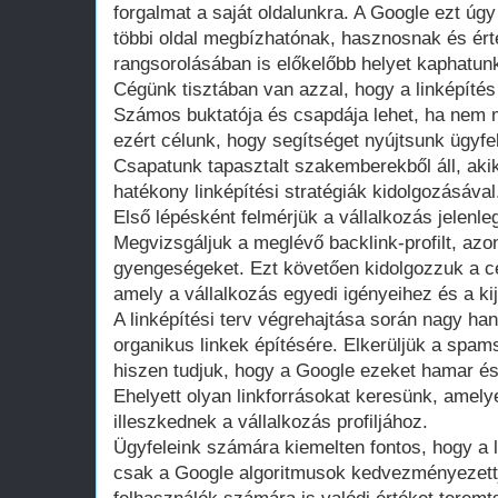
forgalmat a saját oldalunkra. A Google ezt úgy
többi oldal megbízhatónak, hasznosnak és ért
rangsorolásában is előkelőbb helyet kaphatun
Cégünk tisztában van azzal, hogy a linképíté
Számos buktatója és csapdája lehet, ha nem
ezért célunk, hogy segítséget nyújtsunk ügyf
Csapatunk tapasztalt szakemberekből áll, aki
hatékony linképítési stratégiák kidolgozásával
Első lépésként felmérjük a vállalkozás jelenleg
Megvizsgáljuk a meglévő backlink-profilt, azo
gyengeségeket. Ezt követően kidolgozzuk a cél
amely a vállalkozás egyedi igényeihez és a kij
A linképítési terv végrehajtása során nagy ha
organikus linkek építésére. Elkerüljük a spam
hiszen tudjuk, hogy a Google ezeket hamar ész
Ehelyett olyan linkforrásokat keresünk, amely
illeszkednek a vállalkozás profiljához.
Ügyfeleink számára kiemelten fontos, hogy a l
csak a Google algoritmusok kedvezményezett